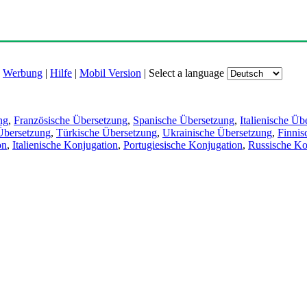
|
Werbung
|
Hilfe
|
Mobil Version
|
Select a language
ng
,
Französische Übersetzung
,
Spanische Übersetzung
,
Italienische Üb
Übersetzung
,
Türkische Übersetzung
,
Ukrainische Übersetzung
,
Finnis
on
,
Italienische Konjugation
,
Portugiesische Konjugation
,
Russische Ko