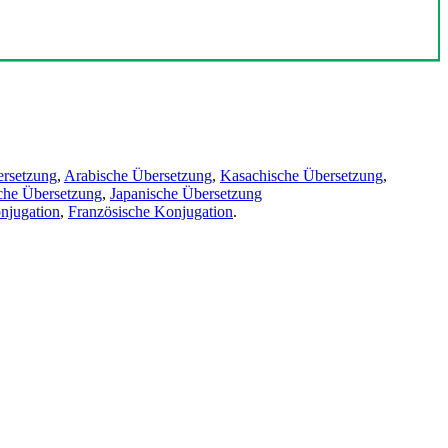
ersetzung
,
Arabische Übersetzung
,
Kasachische Übersetzung
,
che Übersetzung
,
Japanische Übersetzung
njugation
,
Französische Konjugation
.