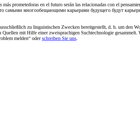
les más prometedoras en el futuro serán las relacionadas con el pensami
, что самыми многообещающими карьерами будущего будут карье
schließlich zu linguistischen Zwecken bereitgestellt, d. h. um den Wo
en Quellen mit Hilfe einer zweisprachigen Suchtechnologie gesammelt. 
„Problem melden“ oder
schreiben Sie uns
.