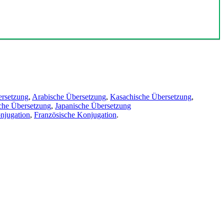
ersetzung
,
Arabische Übersetzung
,
Kasachische Übersetzung
,
che Übersetzung
,
Japanische Übersetzung
njugation
,
Französische Konjugation
.