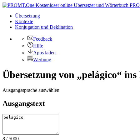
PRO
Übersetzung
Kontexte
Konjugation
und Deklination
Feedback
Hilfe
Apps laden
Werbung
Übersetzung von „pelágico“ ins
Ausgangssprache auswählen
Ausgangstext
8
/
5000