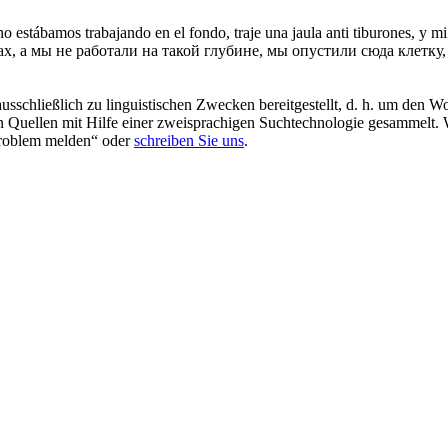
estábamos trabajando en el fondo, traje una jaula anti tiburones, y mi 
х, а мы не работали на такой глубине, мы опустили сюда клетку
schließlich zu linguistischen Zwecken bereitgestellt, d. h. um den Wo
en Quellen mit Hilfe einer zweisprachigen Suchtechnologie gesammelt. 
„Problem melden“ oder
schreiben Sie uns
.