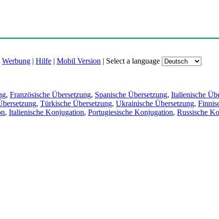
|
Werbung
|
Hilfe
|
Mobil Version
|
Select a language
ng
,
Französische Übersetzung
,
Spanische Übersetzung
,
Italienische Üb
Übersetzung
,
Türkische Übersetzung
,
Ukrainische Übersetzung
,
Finnis
on
,
Italienische Konjugation
,
Portugiesische Konjugation
,
Russische Ko