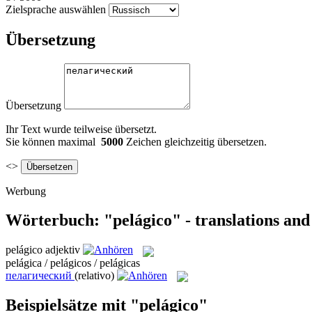
Zielsprache auswählen
Übersetzung
Übersetzung
Ihr Text wurde teilweise übersetzt.
Sie können maximal
5000
Zeichen gleichzeitig übersetzen.
<>
Werbung
Wörterbuch: "pelágico" - translations an
pelágico
adjektiv
pelágica / pelágicos / pelágicas
пелагический
(relativo)
Beispielsätze mit "pelágico"