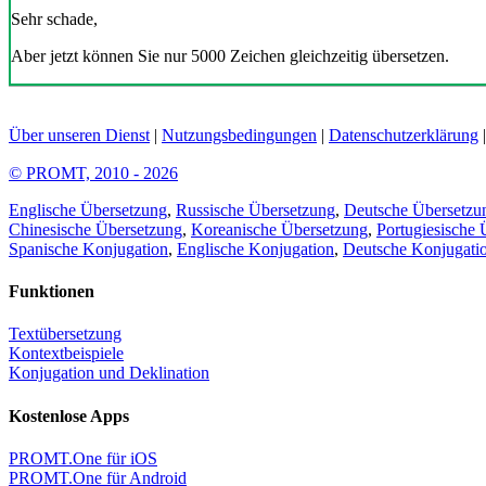
Sehr schade,
Aber jetzt können Sie nur 5000 Zeichen gleichzeitig übersetzen.
Über unseren Dienst
|
Nutzungsbedingungen
|
Datenschutzerklärung
© PROMT, 2010 - 2026
Englische Übersetzung
,
Russische Übersetzung
,
Deutsche Übersetzu
Chinesische Übersetzung
,
Koreanische Übersetzung
,
Portugiesische 
Spanische Konjugation
,
Englische Konjugation
,
Deutsche Konjugati
Funktionen
Textübersetzung
Kontextbeispiele
Konjugation und Deklination
Kostenlose Apps
PROMT.One für iOS
PROMT.One für Android