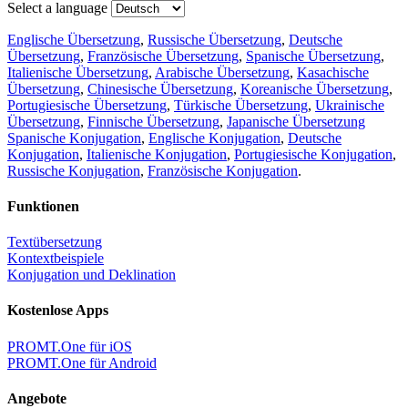
Select a language
Englische Übersetzung
,
Russische Übersetzung
,
Deutsche
Übersetzung
,
Französische Übersetzung
,
Spanische Übersetzung
,
Italienische Übersetzung
,
Arabische Übersetzung
,
Kasachische
Übersetzung
,
Chinesische Übersetzung
,
Koreanische Übersetzung
,
Portugiesische Übersetzung
,
Türkische Übersetzung
,
Ukrainische
Übersetzung
,
Finnische Übersetzung
,
Japanische Übersetzung
Spanische Konjugation
,
Englische Konjugation
,
Deutsche
Konjugation
,
Italienische Konjugation
,
Portugiesische Konjugation
,
Russische Konjugation
,
Französische Konjugation
.
Funktionen
Textübersetzung
Kontextbeispiele
Konjugation und Deklination
Kostenlose Apps
PROMT.One für iOS
PROMT.One für Android
Angebote