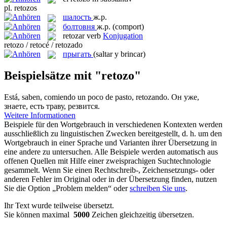
pl.
retozos
шалость
ж.р.
болтовня
ж.р.
(comport)
retozar
verb
Konjugation
retozo / retocé / retozado
прыгать
(saltar y brincar)
Beispielsätze mit "retozo"
Está, saben, comiendo un poco de pasto,
retozando
.
Он уже,
знаете, есть траву,
резвится
.
Weitere Informationen
Beispiele für den Wortgebrauch in verschiedenen Kontexten werden
ausschließlich zu linguistischen Zwecken bereitgestellt, d. h. um den
Wortgebrauch in einer Sprache und Varianten ihrer Übersetzung in
eine andere zu untersuchen. Alle Beispiele werden automatisch aus
offenen Quellen mit Hilfe einer zweisprachigen Suchtechnologie
gesammelt. Wenn Sie einen Rechtschreib-, Zeichensetzungs- oder
anderen Fehler im Original oder in der Übersetzung finden, nutzen
Sie die Option „Problem melden“ oder
schreiben Sie uns
.
Ihr Text wurde teilweise übersetzt.
Sie können maximal
5000
Zeichen gleichzeitig übersetzen.