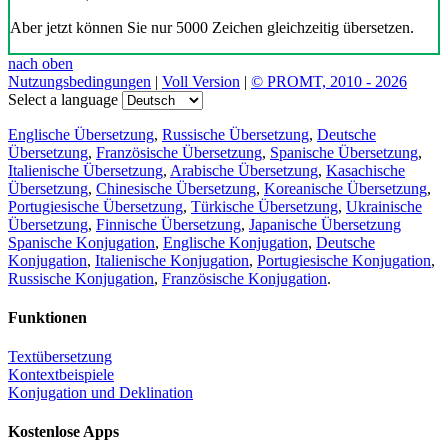
Aber jetzt können Sie nur 5000 Zeichen gleichzeitig übersetzen.
nach oben
Nutzungsbedingungen
|
Voll Version
|
© PROMT, 2010 - 2026
Select a language
Englische Übersetzung
,
Russische Übersetzung
,
Deutsche
Übersetzung
,
Französische Übersetzung
,
Spanische Übersetzung
,
Italienische Übersetzung
,
Arabische Übersetzung
,
Kasachische
Übersetzung
,
Chinesische Übersetzung
,
Koreanische Übersetzung
,
Portugiesische Übersetzung
,
Türkische Übersetzung
,
Ukrainische
Übersetzung
,
Finnische Übersetzung
,
Japanische Übersetzung
Spanische Konjugation
,
Englische Konjugation
,
Deutsche
Konjugation
,
Italienische Konjugation
,
Portugiesische Konjugation
,
Russische Konjugation
,
Französische Konjugation
.
Funktionen
Textübersetzung
Kontextbeispiele
Konjugation und Deklination
Kostenlose Apps