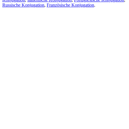
Russische Konjugation
,
Französische Konjugation
.
Funktionen
Textübersetzung
Kontextbeispiele
Konjugation und Deklination
Kostenlose Apps
PROMT.One für iOS
PROMT.One für Android
Angebote
Für Entwickler
Kopieren
Kopieren Sie die Übersetzung
Problem melden
Übersetzung
Kontexte
Konjugation
und Deklination