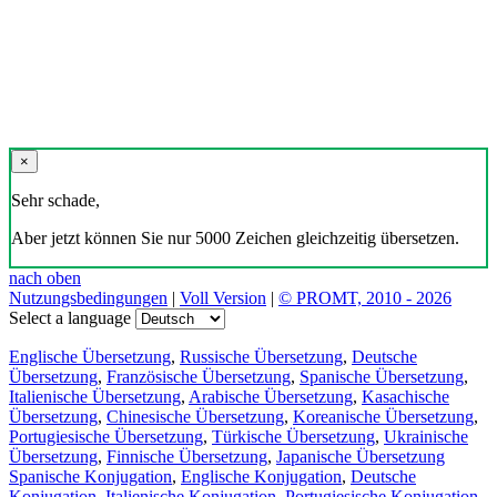
×
Sehr schade,
Aber jetzt können Sie nur 5000 Zeichen gleichzeitig übersetzen.
nach oben
Nutzungsbedingungen
|
Voll Version
|
© PROMT, 2010 - 2026
Select a language
Englische Übersetzung
,
Russische Übersetzung
,
Deutsche
Übersetzung
,
Französische Übersetzung
,
Spanische Übersetzung
,
Italienische Übersetzung
,
Arabische Übersetzung
,
Kasachische
Übersetzung
,
Chinesische Übersetzung
,
Koreanische Übersetzung
,
Portugiesische Übersetzung
,
Türkische Übersetzung
,
Ukrainische
Übersetzung
,
Finnische Übersetzung
,
Japanische Übersetzung
Spanische Konjugation
,
Englische Konjugation
,
Deutsche
Konjugation
,
Italienische Konjugation
,
Portugiesische Konjugation
,