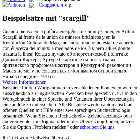
Скарджилл
м.р.
Beispielsätze mit "scargill"
Cuando pienso en la política energética de Jimmy Carter, en Arthur
Scargill
al frente de la unión de mineros británicos y en la
Revolución Cultural de Mao, me cuesta mucho no estar de acuerdo
con él acerca del mundo a mediados de los 70, pero allí es donde
trazaría la línea:
Когда я думаю об энергетической политике
Джимми Картера, Артуре Скаргилле на посту главы
британского профсоюза шахтеров и Культурной революции
Мао, я не могу не согласиться с Фридманом относительно
мира в середине 1970 гг.
Weitere Informationen
Beispiele für den Wortgebrauch in verschiedenen Kontexten werden
ausschließlich zu linguistischen Zwecken bereitgestellt, d. h. um den
Wortgebrauch in einer Sprache und Varianten ihrer Übersetzung in
eine andere zu untersuchen. Alle Beispiele werden automatisch aus
offenen Quellen mit Hilfe einer zweisprachigen Suchtechnologie
gesammelt. Wenn Sie einen Rechtschreib-, Zeichensetzungs- oder
anderen Fehler im Original oder in der Übersetzung finden, nutzen
Sie die Option „Problem melden“ oder
schreiben Sie uns
.
Ihr Text wurde teilweise übersetzt.