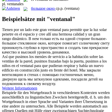
pl.
ventanales
большое окно
ср.р.
(ventana)
Beispielsätze mit "ventanal"
Tienen por un lado este gran
ventanal
para permitir que la luz solar
penetre en el espacio y cree allí una hermosa calidad y un gran
rango dinámico.
В нем только есть на одной стороне большое-
большое стеклянное окно, которое помогает солнечному свету
проникнуть глубоко в пространство и создать там прекрасное
качество и высокий уровень динамики.
Así que pusimos los menúes de servicio a la habitación sobre las
ventilas de la pared, pusimos frazadas bajo la puerta, pusimos a los
niños en el
ventanal
para que pudieran respirar y había un nuevo
edificio en construcción justo en frente del hotel.
Мы закрыли
вентиляцию в стенах с помощью гостиничных меню,
дверную щель мы заткнулюи одеялами, посадили детей на
подоконник к свежему воздуху.
Weitere Informationen
Beispiele für den Wortgebrauch in verschiedenen Kontexten werden
ausschließlich zu linguistischen Zwecken bereitgestellt, d. h. um den
Wortgebrauch in einer Sprache und Varianten ihrer Übersetzung in
eine andere zu untersuchen. Alle Beispiele werden automatisch aus
offenen Quellen mit Hilfe einer zweisprachigen Suchtechnologie