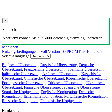
×
Sehr schade,
Aber jetzt können Sie nur 5000 Zeichen gleichzeitig übersetzen.
nach oben
Nutzungsbedingungen
|
Voll Version
|
© PROMT, 2010 - 2026
Select a language
Englische Übersetzung
,
Russische Übersetzung
,
Deutsche
Übersetzung
,
Französische Übersetzung
,
Spanische Übersetzung
,
Italienische Übersetzung
,
Arabische Übersetzung
,
Kasachische
Übersetzung
,
Chinesische Übersetzung
,
Koreanische Übersetzung
,
Portugiesische Übersetzung
,
Türkische Übersetzung
,
Ukrainische
Übersetzung
,
Finnische Übersetzung
,
Japanische Übersetzung
Spanische Konjugation
,
Englische Konjugation
,
Deutsche
Konjugation
,
Italienische Konjugation
,
Portugiesische Konjugation
,
Russische Konjugation
,
Französische Konjugation
.
Funktionen