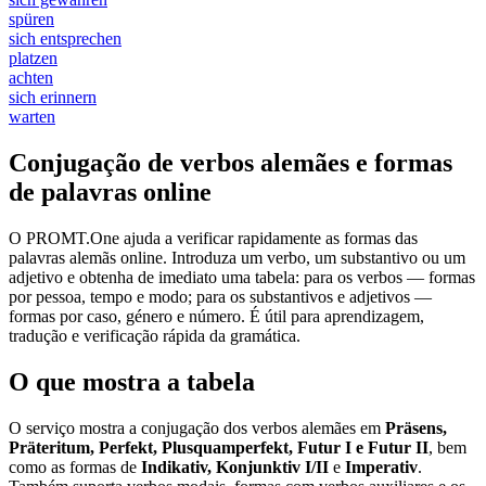
spüren
sich entsprechen
platzen
achten
sich erinnern
warten
Conjugação de verbos alemães e formas
de palavras online
O PROMT.One ajuda a verificar rapidamente as formas das
palavras alemãs online. Introduza um verbo, um substantivo ou um
adjetivo e obtenha de imediato uma tabela: para os verbos — formas
por pessoa, tempo e modo; para os substantivos e adjetivos —
formas por caso, género e número. É útil para aprendizagem,
tradução e verificação rápida da gramática.
O que mostra a tabela
O serviço mostra a conjugação dos verbos alemães em
Präsens,
Präteritum, Perfekt, Plusquamperfekt, Futur I e Futur II
, bem
como as formas de
Indikativ, Konjunktiv I/II
e
Imperativ
.