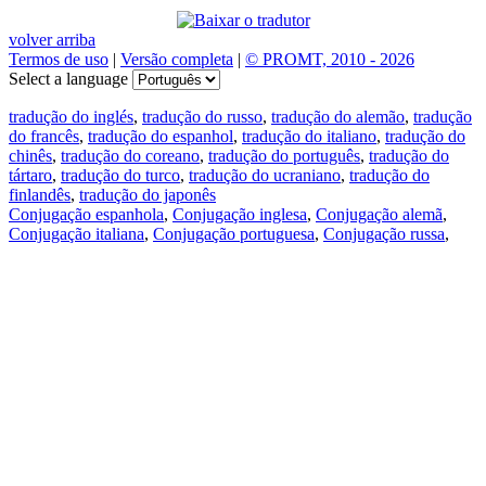
volver arriba
Termos de uso
|
Versão completa
|
© PROMT, 2010 - 2026
Select a language
tradução do inglés
,
tradução do russo
,
tradução do alemão
,
tradução
do francês
,
tradução do espanhol
,
tradução do italiano
,
tradução do
chinês
,
tradução do coreano
,
tradução do português
,
tradução do
tártaro
,
tradução do turco
,
tradução do ucraniano
,
tradução do
finlandês
,
tradução do japonês
Conjugação espanhola
,
Conjugação inglesa
,
Conjugação alemã
,
Conjugação italiana
,
Conjugação portuguesa
,
Conjugação russa
,
Conjugação francesa
.
Recursos
Tradução do texto
Exempos de contexto
Conjugação e declinação
Aplicativos gratuitos
PROMT.One para iOS
PROMT.One para Android