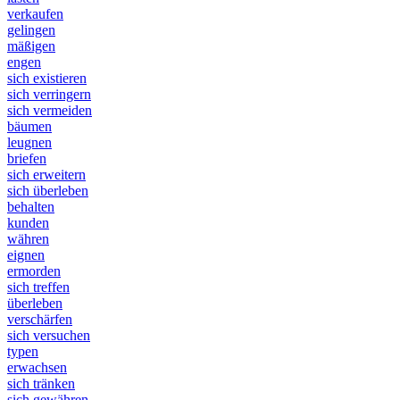
verkaufen
gelingen
mäßigen
engen
sich existieren
sich verringern
sich vermeiden
bäumen
leugnen
briefen
sich erweitern
sich überleben
behalten
kunden
währen
eignen
ermorden
sich treffen
überleben
verschärfen
sich versuchen
typen
erwachsen
sich tränken
sich gewähren