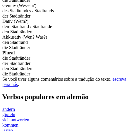
die Stadtränder
Genitiv (Wessen?)
des Stadtrandes / Stadtrands
der Stadtränder
Dativ (Wem?)
dem Stadtrand / Stadtrande
den Stadträndern
Akkusativ (Wen? Was?)
den Stadtrand
die Stadtränder
Plural
die Stadtränder
der Stadtränder
den Stadträndern
die Stadtränder
Se você tiver alguns comentários sobre a tradução do texto,
escreva
para nós
.
Verbos populares em alemão
ändern
gipfeln
sich antworten
kommen
lasten