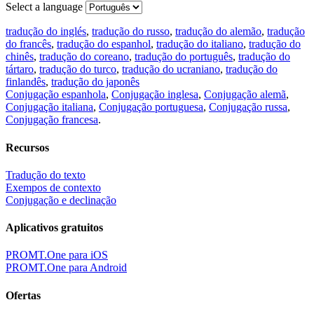
Select a language
tradução do inglés
,
tradução do russo
,
tradução do alemão
,
tradução
do francês
,
tradução do espanhol
,
tradução do italiano
,
tradução do
chinês
,
tradução do coreano
,
tradução do português
,
tradução do
tártaro
,
tradução do turco
,
tradução do ucraniano
,
tradução do
finlandês
,
tradução do japonês
Conjugação espanhola
,
Conjugação inglesa
,
Conjugação alemã
,
Conjugação italiana
,
Conjugação portuguesa
,
Conjugação russa
,
Conjugação francesa
.
Recursos
Tradução do texto
Exempos de contexto
Conjugação e declinação
Aplicativos gratuitos
PROMT.One para iOS
PROMT.One para Android
Ofertas