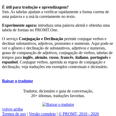
É útil para tradução e aprendizagem?
Sim. As tabelas ajudam a verificar rapidamente a forma correta de
uma palavra e a usá-la corretamente no texto.
Experimente agora:
introduza uma palavra alemã e obtenha uma
tabela de formas no PROMT.One.
O serviço
Conjugação e Declinação
permite conjugar verbos e
declinar substantivos, adjetivos, pronomes e numerais. Aqui pode-se
ver o gênero e declinação de substantivos, adjetivos e numerais,
graus de comparação de adjetivos, conjugação de verbos, tabelas de
tempos para
inglês
,
alemão
,
russo
,
francês
,
italiano
,
português
e
espanhol
. Conjugue verbos, aprenda as regras de conjugação e
declinação, veja traduções em exemplos contextuais e dicionário.
Baixar o tradutor
Tradutor, dicionário e guia de conversação,
20+ idiomas, traduções favoritas.
volver arriba
Termos de uso
|
Versão completa
|
© PROMT, 2010 - 2026