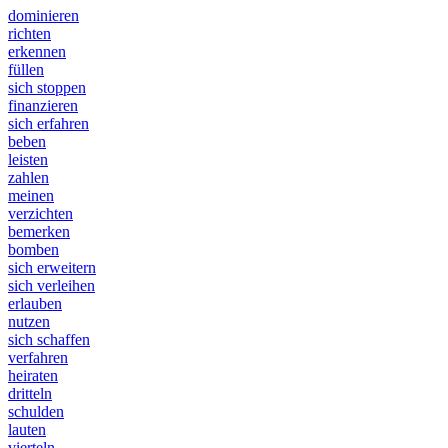
dominieren
richten
erkennen
füllen
sich stoppen
finanzieren
sich erfahren
beben
leisten
zahlen
meinen
verzichten
bemerken
bomben
sich erweitern
sich verleihen
erlauben
nutzen
sich schaffen
verfahren
heiraten
dritteln
schulden
lauten
vierteln