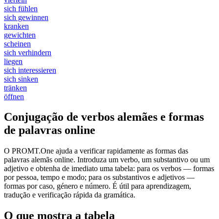
sich fühlen
sich gewinnen
kranken
gewichten
scheinen
sich verhindern
liegen
sich interessieren
sich sinken
tränken
öffnen
Conjugação de verbos alemães e formas
de palavras online
O PROMT.One ajuda a verificar rapidamente as formas das
palavras alemãs online. Introduza um verbo, um substantivo ou um
adjetivo e obtenha de imediato uma tabela: para os verbos — formas
por pessoa, tempo e modo; para os substantivos e adjetivos —
formas por caso, género e número. É útil para aprendizagem,
tradução e verificação rápida da gramática.
O que mostra a tabela