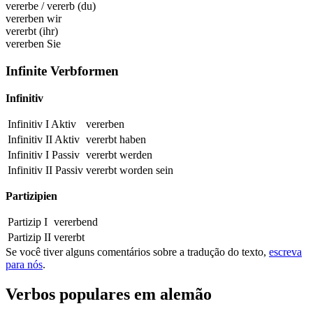
vererbe
/
vererb
(du)
vererben
wir
vererbt
(ihr)
vererben
Sie
Infinite Verbformen
Infinitiv
Infinitiv I Aktiv
vererben
Infinitiv II Aktiv
vererbt
haben
Infinitiv I Passiv
vererbt
werden
Infinitiv II Passiv
vererbt
worden sein
Partizipien
Partizip I
vererbend
Partizip II
vererbt
Se você tiver alguns comentários sobre a tradução do texto,
escreva
para nós
.
Verbos populares em alemão