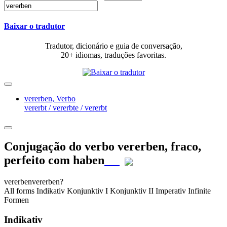
Baixar o tradutor
Tradutor, dicionário e guia de conversação,
20+ idiomas, traduções favoritas.
vererben,
Verbo
vererbt / vererbte / vererbt
Conjugação do verbo
vererben
,
fraco,
perfeito com haben
vererben
vererben?
All forms
Indikativ
Konjunktiv I
Konjunktiv II
Imperativ
Infinite
Formen
Indikativ