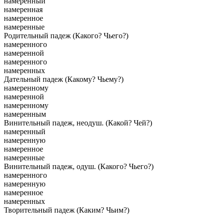
намеренный
намеренная
намеренное
намеренные
Родительный падеж (Какого? Чьего?)
намеренного
намеренной
намеренного
намеренных
Дательный падеж (Какому? Чьему?)
намеренному
намеренной
намеренному
намеренным
Винительный падеж, неодуш. (Какой? Чей?)
намеренный
намеренную
намеренное
намеренные
Винительный падеж, одуш. (Какого? Чьего?)
намеренного
намеренную
намеренное
намеренных
Творительный падеж (Каким? Чьим?)