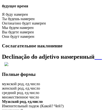
будущее время
Я буду намерен
Ты будешь намерен
Он/она/оно будет намерен
Мы будем намерен
Вы будете намерен
Они будут намерен
Сослагательное наклонение
Declinação do adjetivo
намеренный
Полные формы
мужской род, ед.число
женский род, ед.число
средний род, ед.число
множественное число
Мужской род, ед.число
Именительный падеж (Какой? Чей?)