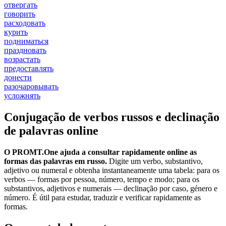
отвергать
говорить
расходовать
курить
подниматься
праздновать
возрастать
предоставлять
донести
разочаровывать
усложнять
Conjugação de verbos russos e declinação
de palavras online
O PROMT.One ajuda a consultar rapidamente online as
formas das palavras em russo.
Digite um verbo, substantivo,
adjetivo ou numeral e obtenha instantaneamente uma tabela: para os
verbos — formas por pessoa, número, tempo e modo; para os
substantivos, adjetivos e numerais — declinação por caso, género e
número. É útil para estudar, traduzir e verificar rapidamente as
formas.