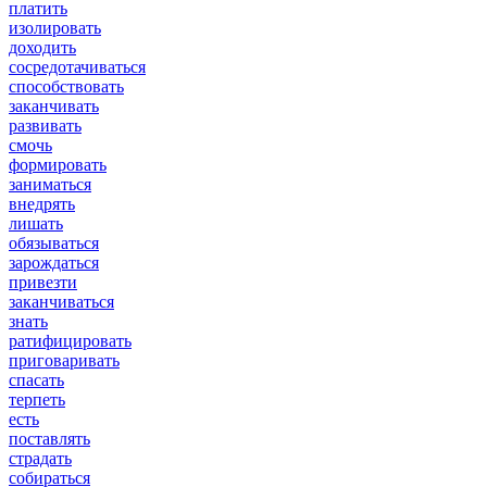
платить
изолировать
доходить
сосредотачиваться
способствовать
заканчивать
развивать
смочь
формировать
заниматься
внедрять
лишать
обязываться
зарождаться
привезти
заканчиваться
знать
ратифицировать
приговаривать
спасать
терпеть
есть
поставлять
страдать
собираться