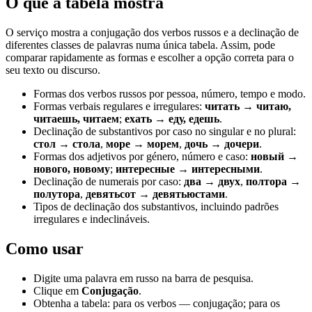
O que a tabela mostra
O serviço mostra a conjugação dos verbos russos e a declinação de
diferentes classes de palavras numa única tabela. Assim, pode
comparar rapidamente as formas e escolher a opção correta para o
seu texto ou discurso.
Formas dos verbos russos por pessoa, número, tempo e modo.
Formas verbais regulares e irregulares:
читать → читаю,
читаешь, читаем
;
ехать → еду, едешь
.
Declinação de substantivos por caso no singular e no plural:
стол → стола
,
море → морем
,
дочь → дочери
.
Formas dos adjetivos por género, número e caso:
новый →
нового, новому
;
интересные → интересными
.
Declinação de numerais por caso:
два → двух
,
полтора →
полутора
,
девятьсот → девятьюстами
.
Tipos de declinação dos substantivos, incluindo padrões
irregulares e indeclináveis.
Como usar
Digite uma palavra em russo na barra de pesquisa.
Clique em
Conjugação
.
Obtenha a tabela: para os verbos — conjugação; para os