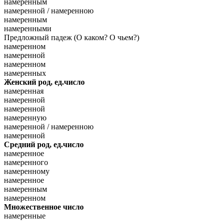
намеренным
намеренной / намеренною
намеренным
намеренными
Предложный падеж (О каком? О чьем?)
намеренном
намеренной
намеренном
намеренных
Женский род, ед.число
намеренная
намеренной
намеренной
намеренную
намеренной / намеренною
намеренной
Средний род, ед.число
намеренное
намеренного
намеренному
намеренное
намеренным
намеренном
Множественное число
намеренные