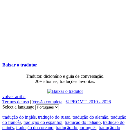
Baixar o tradutor
Tradutor, dicionário e guia de conversação,
20+ idiomas, traduções favoritas.
volver arriba
Termos de uso
|
Versão completa
|
© PROMT, 2010 - 2026
Select a language
tradução do inglés
,
tradução do russo
,
tradução do alemão
,
tradução
do francês
,
tradução do espanhol
,
tradução do italiano
,
tradução do
chinês
,
tradução do coreano
,
tradução do português
,
tradução do