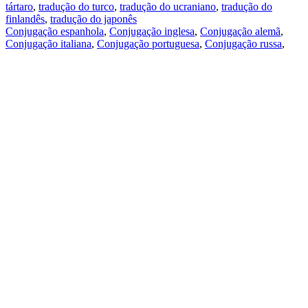
tártaro
,
tradução do turco
,
tradução do ucraniano
,
tradução do
finlandês
,
tradução do japonês
Conjugação espanhola
,
Conjugação inglesa
,
Conjugação alemã
,
Conjugação italiana
,
Conjugação portuguesa
,
Conjugação russa
,
Conjugação francesa
.
Recursos
Tradução do texto
Exempos de contexto
Conjugação e declinação
Aplicativos gratuitos
PROMT.One para iOS
PROMT.One para Android
Ofertas
Para desenvolvedores
Copiar
Copia a tradução