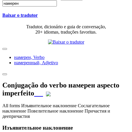
Baixar o tradutor
Tradutor, dicionário e guia de conversação,
20+ idiomas, traduções favoritas.
намерен,
Verbo
намеренный,
Adjetivo
Conjugação do verbo
намерен
aspecto
imperfeito
All forms
Изъявительное наклонение
Сослагательное
наклонение
Повелительное наклонение
Причастия и
деепричастия
Изъявительное наклонение