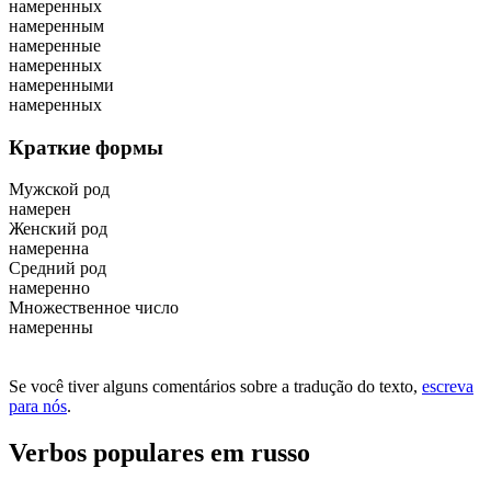
намеренных
намеренным
намеренные
намеренных
намеренными
намеренных
Краткие формы
Мужской род
намерен
Женский род
намеренна
Средний род
намеренно
Множественное число
намеренны
Se você tiver alguns comentários sobre a tradução do texto,
escreva
para nós
.
Verbos populares em russo