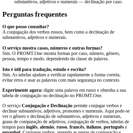
substantivos, adjetivos e numerais — declinação por caso.
Perguntas frequentes
O que posso consultar?
A conjugação dos verbos russos, bem como a declinação de
substantivos, adjetivos e numerais.
O serviço mostra casos, números e outras formas?
Sim. O PROMT.One mostra formas por caso, número, género,
pessoa, tempo e modo, dependendo da classe de palavra.
Isto é útil para tradução, estudo e escrita?
Sim. As tabelas ajudam a verificar rapidamente a forma correta,
evitar erros e usar as palavras com mais segurança no contexto.
Experimente agora:
digite uma palavra em russo e obtenha a sua
tabela de conjugação ou declinação no PROMT.One.
O serviço
Conjugação e Declinação
permite conjugar verbos e
declinar substantivos, adjetivos, pronomes e numerais. Aqui pode-se
ver o gênero e declinação de substantivos, adjetivos e numerais,
graus de comparação de adjetivos, conjugação de verbos, tabelas de
tempos para
inglês
,
alemão
,
russo
,
francês
,
italiano
,
português
e
espanhol
. Conjugue verbos, aprenda as regras de conjugação e