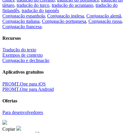
tártaro
,
tradução do turco
,
tradução do ucraniano
,
tradução do
finlandês
,
tradução do japonês
Conjugação espanhola
,
Conjugação inglesa
,
Conjugação alemã
,
Conjugação italiana
,
Conjugação portuguesa
,
Conjugação russa
,
Conjugação francesa
.
Recursos
Tradução do texto
Exempos de contexto
Conjugação e declinação
Aplicativos gratuitos
PROMT.One para iOS
PROMT.One para Android
Ofertas
Para desenvolvedores
Copiar