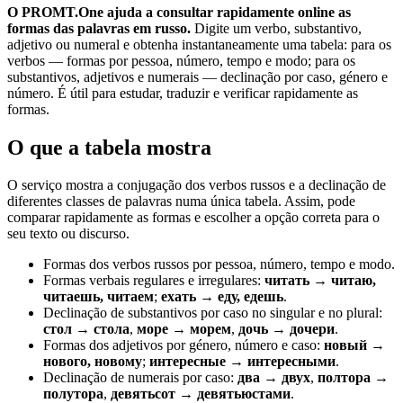
O PROMT.One ajuda a consultar rapidamente online as
formas das palavras em russo.
Digite um verbo, substantivo,
adjetivo ou numeral e obtenha instantaneamente uma tabela: para os
verbos — formas por pessoa, número, tempo e modo; para os
substantivos, adjetivos e numerais — declinação por caso, género e
número. É útil para estudar, traduzir e verificar rapidamente as
formas.
O que a tabela mostra
O serviço mostra a conjugação dos verbos russos e a declinação de
diferentes classes de palavras numa única tabela. Assim, pode
comparar rapidamente as formas e escolher a opção correta para o
seu texto ou discurso.
Formas dos verbos russos por pessoa, número, tempo e modo.
Formas verbais regulares e irregulares:
читать → читаю,
читаешь, читаем
;
ехать → еду, едешь
.
Declinação de substantivos por caso no singular e no plural:
стол → стола
,
море → морем
,
дочь → дочери
.
Formas dos adjetivos por género, número e caso:
новый →
нового, новому
;
интересные → интересными
.
Declinação de numerais por caso:
два → двух
,
полтора →
полутора
,
девятьсот → девятьюстами
.