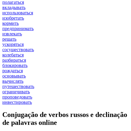
полагаться
вкладывать
использоваться
изобретать
кормить
предпринимать
извлекать
решать
ускоряться
сосуществовать
колебаться
разбираться
блокировать
рождаться
основывать
вычислять
путешествовать
ограничивать
проповедовать
инвестировать
Conjugação de verbos russos e declinação
de palavras online