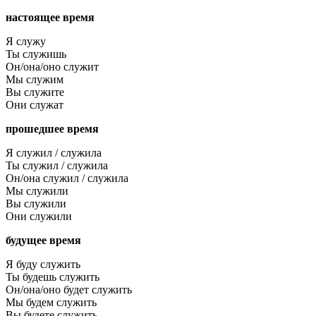
настоящее время
Я служу
Ты служишь
Он/она/оно служит
Мы служим
Вы служите
Они служат
прошедшее время
Я служил / служила
Ты служил / служила
Он/она служил / служила
Мы служили
Вы служили
Они служили
будущее время
Я буду служить
Ты будешь служить
Он/она/оно будет служить
Мы будем служить
Вы будете служить