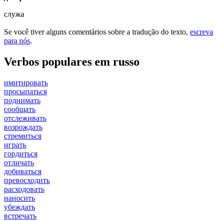
служа
Se você tiver alguns comentários sobre a tradução do texto,
escreva
para nós
.
Verbos populares em russo
имитировать
просыпаться
поднимать
сообщать
отслеживать
возрождать
стремиться
играть
гордиться
отличать
добиваться
превосходить
расходовать
наносить
убеждать
встречать