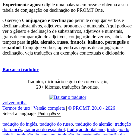
Experimente agora:
digite uma palavra em russo e obtenha a sua
tabela de conjugação ou declinação no PROMT.One.
O serviço
Conjugação e Declinação
permite conjugar verbos e
declinar substantivos, adjetivos, pronomes e numerais. Aqui pode-se
ver o gênero e declinação de substantivos, adjetivos e numerais,
graus de comparação de adjetivos, conjugação de verbos, tabelas de
tempos para
inglês
,
alemão
,
russo
,
francês
,
italiano
,
português
e
espanhol
. Conjugue verbos, aprenda as regras de conjugação e
declinação, veja traduções em exemplos contextuais e dicionário.
Baixar o tradutor
Tradutor, dicionário e guia de conversação,
20+ idiomas, traduções favoritas.
volver arriba
Termos de uso
|
Versão completa
|
© PROMT, 2010 - 2026
Select a language
tradução do inglés
,
tradução do russo
,
tradução do alemão
,
tradução
do francês
,
tradução do espanhol
,
tradução do italiano
,
tradução do
chinês
,
tradução do coreano
,
tradução do português
,
tradução do