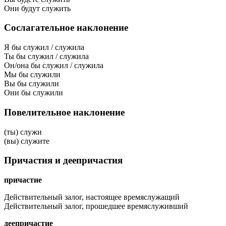
Они будут служить
Сослагательное наклонение
Я бы служил / служила
Ты бы служил / служила
Он/она бы служил / служила
Мы бы служили
Вы бы служили
Они бы служили
Повелительное наклонение
(ты) служи
(вы) служите
Причастия и деепричастия
причастие
Действительный залог, настоящее время
служащий
Действительный залог, прошедшее время
служивший
деепричастие