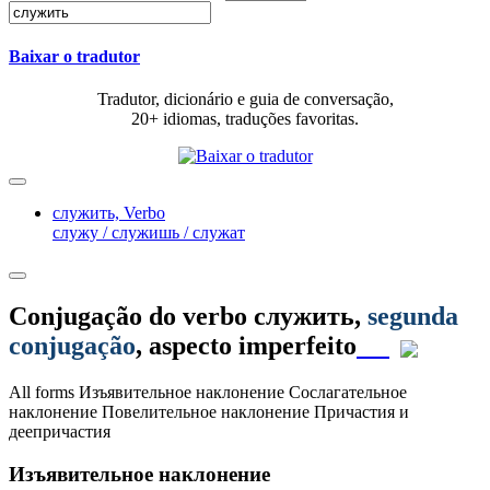
Baixar o tradutor
Tradutor, dicionário e guia de conversação,
20+ idiomas, traduções favoritas.
служить,
Verbo
служу / служишь / служат
Conjugação do verbo
служить
,
segunda
conjugação
, aspecto imperfeito
All forms
Изъявительное наклонение
Сослагательное
наклонение
Повелительное наклонение
Причастия и
деепричастия
Изъявительное наклонение