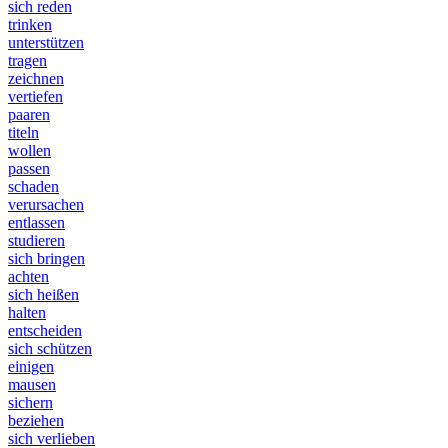
sich reden
trinken
unterstützen
tragen
zeichnen
vertiefen
paaren
titeln
wollen
passen
schaden
verursachen
entlassen
studieren
sich bringen
achten
sich heißen
halten
entscheiden
sich schützen
einigen
mausen
sichern
beziehen
sich verlieben