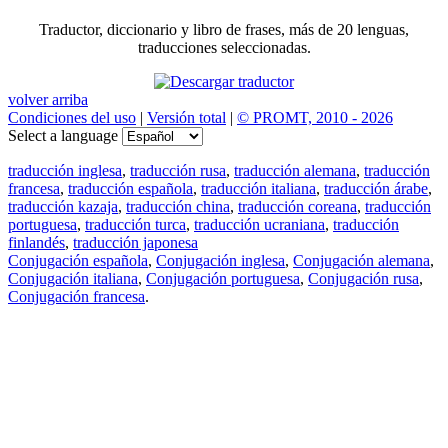
Traductor, diccionario y libro de frases, más de 20 lenguas,
traducciones seleccionadas.
volver arriba
Condiciones del uso
|
Versión total
|
© PROMT, 2010 - 2026
Select a language
traducción inglesa
,
traducción rusa
,
traducción alemana
,
traducción
francesa
,
traducción española
,
traducción italiana
,
traducción árabe
,
traducción kazaja
,
traducción china
,
traducción coreana
,
traducción
portuguesa
,
traducción turca
,
traducción ucraniana
,
traducción
finlandés
,
traducción japonesa
Conjugación española
,
Conjugación inglesa
,
Conjugación alemana
,
Conjugación italiana
,
Conjugación portuguesa
,
Conjugación rusa
,
Conjugación francesa
.
Features
Traducción de textos
Ejemplos de contextos
Conjugación y Declinación