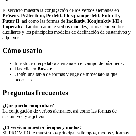
El servicio muestra la conjugación de los verbos alemanes en
Präsens, Präteritum, Perfekt, Plusquamperfekt, Futur I y
Futur II
, así como las formas de
Indikativ, Konjunktiv I/II
e
Imperativ
. También admite verbos modales, formas con verbos
auxiliares y los principales modelos de declinación de sustantivos y
adjetivos.
Cómo usarlo
Introduce una palabra alemana en el campo de búsqueda.
Haz clic en
Buscar
.
Obtén una tabla de formas y elige de inmediato la que
necesitas.
Preguntas frecuentes
¿Qué puedo comprobar?
La conjugación de verbos alemanes, así como las formas de
sustantivos y adjetivos.
¿El servicio muestra tiempos y modos?
Sí. PROMT.One muestra los principales tiempos, modos y formas