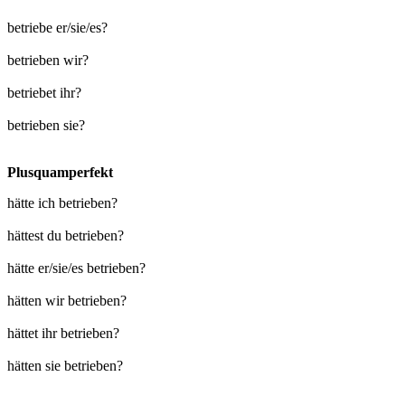
betriebe er/sie/es?
betrieben wir?
betriebet ihr?
betrieben sie?
Plusquamperfekt
hätte ich betrieben?
hättest du betrieben?
hätte er/sie/es betrieben?
hätten wir betrieben?
hättet ihr betrieben?
hätten sie betrieben?