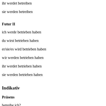
ihr werdet
betreiben
sie werden
betreiben
Futur II
ich werde
betrieben
haben
du wirst
betrieben
haben
er/sie/es wird
betrieben
haben
wir werden
betrieben
haben
ihr werdet
betrieben
haben
sie werden
betrieben
haben
Indikativ
Präsens
betreibe ich?