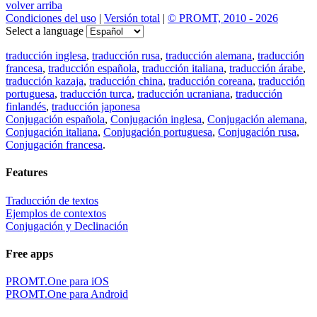
volver arriba
Condiciones del uso
|
Versión total
|
© PROMT, 2010 - 2026
Select a language
traducción inglesa
,
traducción rusa
,
traducción alemana
,
traducción
francesa
,
traducción española
,
traducción italiana
,
traducción árabe
,
traducción kazaja
,
traducción china
,
traducción coreana
,
traducción
portuguesa
,
traducción turca
,
traducción ucraniana
,
traducción
finlandés
,
traducción japonesa
Conjugación española
,
Conjugación inglesa
,
Conjugación alemana
,
Conjugación italiana
,
Conjugación portuguesa
,
Conjugación rusa
,
Conjugación francesa
.
Features
Traducción de textos
Ejemplos de contextos
Conjugación y Declinación
Free apps
PROMT.One para iOS
PROMT.One para Android