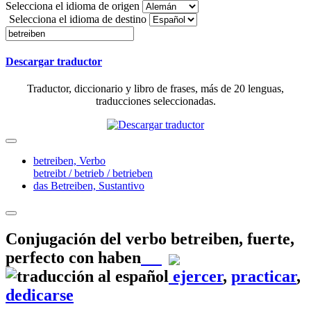
Selecciona el idioma de origen
Selecciona el idioma de destino
Descargar traductor
Traductor, diccionario y libro de frases, más de 20 lenguas,
traducciones seleccionadas.
betreiben,
Verbo
betreibt / betrieb / betrieben
das Betreiben,
Sustantivo
Conjugación del verbo
betreiben
,
fuerte,
perfecto con haben
ejercer
,
practicar
,
dedicarse