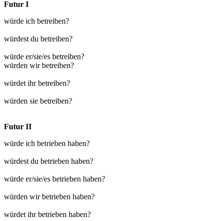
Futur I
würde ich betreiben?
würdest du betreiben?
würde er/sie/es betreiben?
würden wir betreiben?
würdet ihr betreiben?
würden sie betreiben?
Futur II
würde ich betrieben haben?
würdest du betrieben haben?
würde er/sie/es betrieben haben?
würden wir betrieben haben?
würdet ihr betrieben haben?