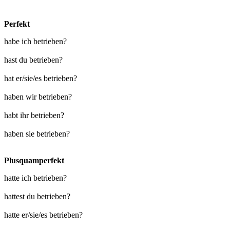
Perfekt
habe ich betrieben?
hast du betrieben?
hat er/sie/es betrieben?
haben wir betrieben?
habt ihr betrieben?
haben sie betrieben?
Plusquamperfekt
hatte ich betrieben?
hattest du betrieben?
hatte er/sie/es betrieben?