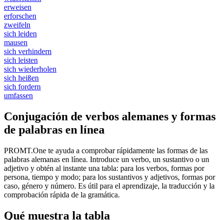
erweisen
erforschen
zweifeln
sich leiden
mausen
sich verhindern
sich leisten
sich wiederholen
sich heißen
sich fordern
umfassen
Conjugación de verbos alemanes y formas
de palabras en línea
PROMT.One te ayuda a comprobar rápidamente las formas de las
palabras alemanas en línea. Introduce un verbo, un sustantivo o un
adjetivo y obtén al instante una tabla: para los verbos, formas por
persona, tiempo y modo; para los sustantivos y adjetivos, formas por
caso, género y número. Es útil para el aprendizaje, la traducción y la
comprobación rápida de la gramática.
Qué muestra la tabla