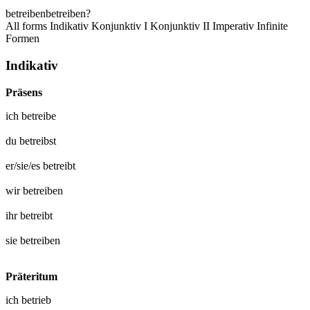
betreiben
betreiben?
All forms
Indikativ
Konjunktiv I
Konjunktiv II
Imperativ
Infinite
Formen
Indikativ
Präsens
ich
betreibe
du
betreibst
er/sie/es
betreibt
wir
betreiben
ihr
betreibt
sie
betreiben
Präteritum
ich
betrieb