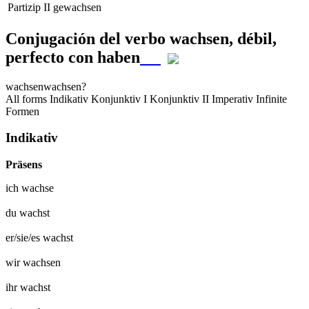
Partizip II
gewachsen
Conjugación del verbo
wachsen
,
débil,
perfecto con haben
wachsen
wachsen?
All forms
Indikativ
Konjunktiv I
Konjunktiv II
Imperativ
Infinite
Formen
Indikativ
Präsens
ich
wachse
du
wachst
er/sie/es
wachst
wir
wachsen
ihr
wachst