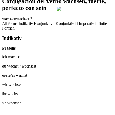
Conjugación del verbo
wachsen
,
fuerte,
perfecto con sein
wachsen
wachsen?
All forms
Indikativ
Konjunktiv I
Konjunktiv II
Imperativ
Infinite
Formen
Indikativ
Präsens
ich
wachse
du
wächst
/
wächsest
er/sie/es
wächst
wir
wachsen
ihr
wachst
sie
wachsen