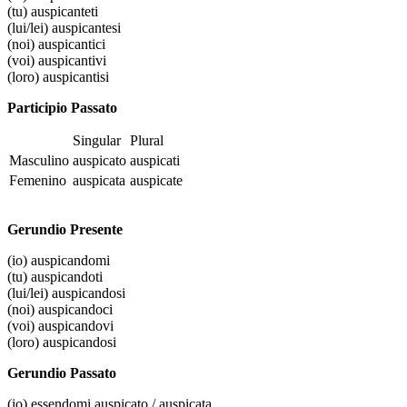
(tu)
auspicanteti
(lui/lei)
auspicantesi
(noi)
auspicantici
(voi)
auspicantivi
(loro)
auspicantisi
Participio Passato
Singular
Plural
Masculino
auspicato
auspicati
Femenino
auspicata
auspicate
Gerundio Presente
(io)
auspicandomi
(tu)
auspicandoti
(lui/lei)
auspicandosi
(noi)
auspicandoci
(voi)
auspicandovi
(loro)
auspicandosi
Gerundio Passato
(io)
essendomi auspicato / auspicata