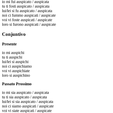
io
mi fui auspicato / auspicata
tu
ti fosti auspicato / auspicata
lui/lei
si fu auspicato / auspicata
noi
ci fummo auspicati / auspicate
voi
vi foste auspicati / auspicate
loro
si furono auspicati / auspicate
Conjuntivo
Presente
io
mi auspichi
tu
ti auspichi
lui/lei
si auspichi
noi
ci auspichiamo
voi
vi auspichiate
loro
si auspichino
Passato Prossimo
io
mi sia auspicato / auspicata
tu
ti sia auspicato / auspicata
lui/lei
si sia auspicato / auspicata
noi
ci siamo auspicati / auspicate
voi
vi siate auspicati / auspicate