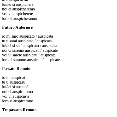
lui/lei
si auspicherà
noi
ci auspicheremo
voi
vi auspicherete
loro
si auspicheranno
Futuro Anteriore
io
mi sarò auspicato / auspicata
tu
ti sarai auspicato / auspicata
lui/lei
si sarà auspicato / auspicata
noi
ci saremo auspicati / auspicate
voi
vi sarete auspicati / auspicate
loro
si saranno auspicati / auspicate
Passato Remoto
io
mi auspicai
tu
ti auspicasti
lui/lei
si auspicò
noi
ci auspicammo
voi
vi auspicaste
loro
si auspicarono
Trapassato Remoto