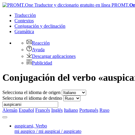
PROMT.
On
Traducción
Contextos
Conjugación
y declinación
Gramática
Reacción
Ayuda
Descargar aplicaciones
Publicidad
Conjugación del verbo «auspica
Selecciona el idioma de origen
Selecciona el idioma de destino
Alemán
Español
Francés
Inglés
Italiano
Portugués
Ruso
auspicarsi,
Verbo
mi auspico / mi auspicai / auspicato