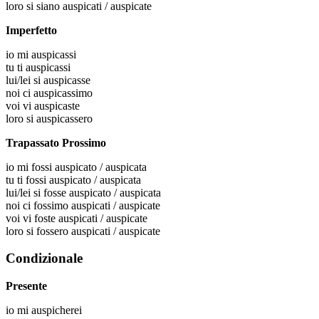
loro
si siano auspicati / auspicate
Imperfetto
io
mi auspicassi
tu
ti auspicassi
lui/lei
si auspicasse
noi
ci auspicassimo
voi
vi auspicaste
loro
si auspicassero
Trapassato Prossimo
io
mi fossi auspicato / auspicata
tu
ti fossi auspicato / auspicata
lui/lei
si fosse auspicato / auspicata
noi
ci fossimo auspicati / auspicate
voi
vi foste auspicati / auspicate
loro
si fossero auspicati / auspicate
Condizionale
Presente
io
mi auspicherei