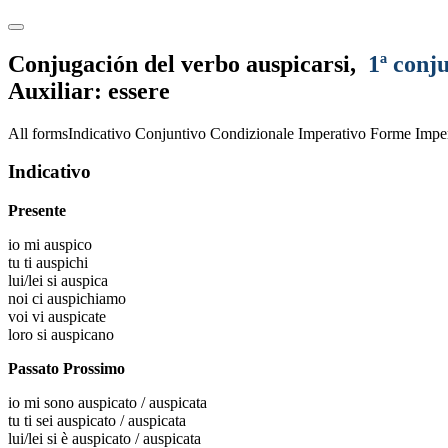
Conjugación del verbo
auspicarsi
,
1ª conj
Auxiliar: essere
All forms
Indicativo
Conjuntivo
Condizionale
Imperativo
Forme Imper
Indicativo
Presente
io
mi auspico
tu
ti auspichi
lui/lei
si auspica
noi
ci auspichiamo
voi
vi auspicate
loro
si auspicano
Passato Prossimo
io
mi sono auspicato / auspicata
tu
ti sei auspicato / auspicata
lui/lei
si è auspicato / auspicata