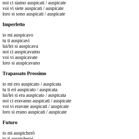
noi
ci siamo auspicati / auspicate
voi
vi siete auspicati / auspicate
loro
si sono auspicati / auspicate
Imperfetto
io
mi auspicavo
tu
ti auspicavi
lui/lei
si auspicava
noi
ci auspicavamo
voi
vi auspicavate
loro
si auspicavano
Trapassato Prossimo
io
mi ero auspicato / auspicata
tu
ti eri auspicato / auspicata
lui/lei
si era auspicato / auspicata
noi
ci eravamo auspicati / auspicate
voi
vi eravate auspicati / auspicate
loro
si erano auspicati / auspicate
Futuro
io
mi auspicherò
tu
ti auspicherai