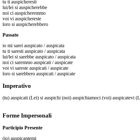
tu
ti auspicheresti
lui/lei
si auspicherebbe
noi
ci auspicheremmo
voi
vi auspichereste
loro
si auspicherebbero
Passato
io
mi sarei auspicato / auspicata
tu
ti saresti auspicato / auspicata
lui/lei
si sarebbe auspicato / auspicata
noi
ci saremmo auspicati / auspicate
voi
vi sareste auspicati / auspicate
loro
si sarebbero auspicati / auspicate
Imperativo
(tu)
auspicati
(Lei)
si auspichi
(noi)
auspichiamoci
(voi)
auspicatevi
(L
Forme Impersonali
Participio Presente
(io)
auspicantemi