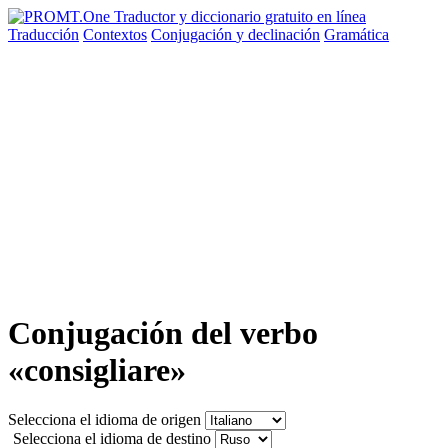
Traducción
Contextos
Conjugación
y declinación
Gramática
Conjugación del verbo
«consigliare»
Selecciona el idioma de origen
Selecciona el idioma de destino