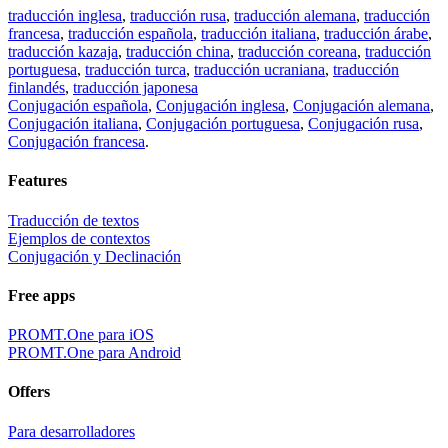
Descargar traductor