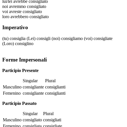
lui/lei
avrebbe consigliato
noi
avremmo consigliato
voi
avreste consigliato
loro
avrebbero consigliato
Imperativo
(tu)
consiglia
(Lei)
consigli
(noi)
consigliamo
(voi)
consigliate
(Loro)
consiglino
Forme Impersonali
Participio Presente
Singular
Plural
Masculino
consigliante
consiglianti
Femenino
consigliante
consiglianti
Participio Passato
Singular
Plural
Masculino
consigliato
consigliati
Femenino
consigliata
consigliate