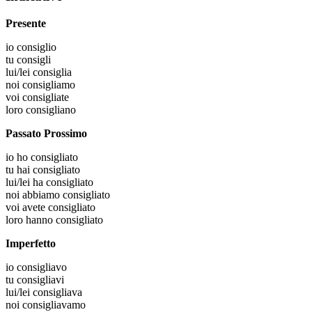
Presente
io
consiglio
tu
consigli
lui/lei
consiglia
noi
consigliamo
voi
consigliate
loro
consigliano
Passato Prossimo
io
ho consigliato
tu
hai consigliato
lui/lei
ha consigliato
noi
abbiamo consigliato
voi
avete consigliato
loro
hanno consigliato
Imperfetto
io
consigliavo
tu
consigliavi
lui/lei
consigliava
noi
consigliavamo