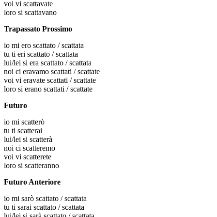
voi
vi scattavate
loro
si scattavano
Trapassato Prossimo
io
mi ero scattato / scattata
tu
ti eri scattato / scattata
lui/lei
si era scattato / scattata
noi
ci eravamo scattati / scattate
voi
vi eravate scattati / scattate
loro
si erano scattati / scattate
Futuro
io
mi scatterò
tu
ti scatterai
lui/lei
si scatterà
noi
ci scatteremo
voi
vi scatterete
loro
si scatteranno
Futuro Anteriore
io
mi sarò scattato / scattata
tu
ti sarai scattato / scattata
lui/lei
si sarà scattato / scattata