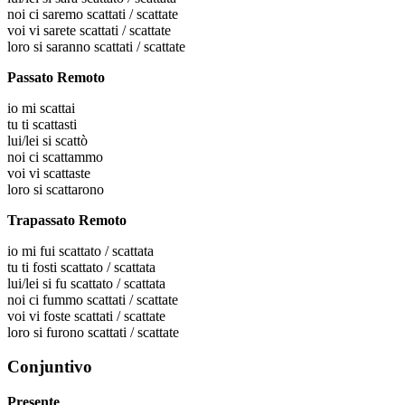
noi
ci saremo scattati / scattate
voi
vi sarete scattati / scattate
loro
si saranno scattati / scattate
Passato Remoto
io
mi scattai
tu
ti scattasti
lui/lei
si scattò
noi
ci scattammo
voi
vi scattaste
loro
si scattarono
Trapassato Remoto
io
mi fui scattato / scattata
tu
ti fosti scattato / scattata
lui/lei
si fu scattato / scattata
noi
ci fummo scattati / scattate
voi
vi foste scattati / scattate
loro
si furono scattati / scattate
Conjuntivo
Presente