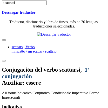
Descargar traductor
Traductor, diccionario y libro de frases, más de 20 lenguas,
traducciones seleccionadas.
scattarsi,
Verbo
mi scatto / mi scattai / scattato
Conjugación del verbo
scattarsi
,
1ª
conjugación
Auxiliar: essere
All forms
Indicativo
Conjuntivo
Condizionale
Imperativo
Forme
Impersonali
Indicativo