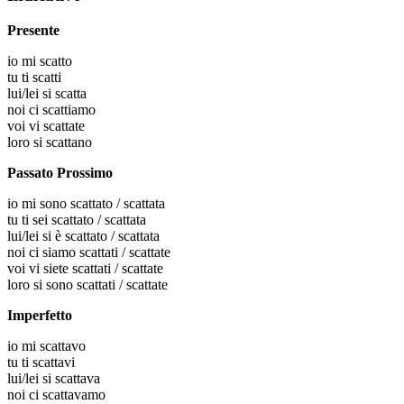
Presente
io
mi scatto
tu
ti scatti
lui/lei
si scatta
noi
ci scattiamo
voi
vi scattate
loro
si scattano
Passato Prossimo
io
mi sono scattato / scattata
tu
ti sei scattato / scattata
lui/lei
si è scattato / scattata
noi
ci siamo scattati / scattate
voi
vi siete scattati / scattate
loro
si sono scattati / scattate
Imperfetto
io
mi scattavo
tu
ti scattavi
lui/lei
si scattava
noi
ci scattavamo