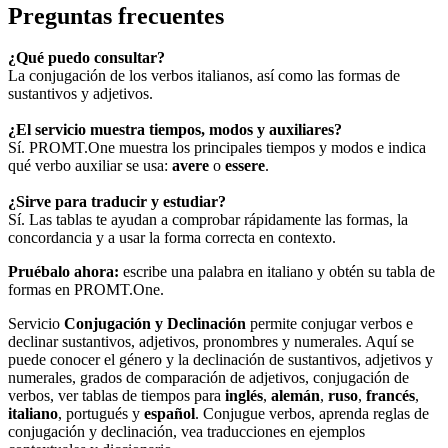
Preguntas frecuentes
¿Qué puedo consultar?
La conjugación de los verbos italianos, así como las formas de
sustantivos y adjetivos.
¿El servicio muestra tiempos, modos y auxiliares?
Sí. PROMT.One muestra los principales tiempos y modos e indica
qué verbo auxiliar se usa:
avere
o
essere
.
¿Sirve para traducir y estudiar?
Sí. Las tablas te ayudan a comprobar rápidamente las formas, la
concordancia y a usar la forma correcta en contexto.
Pruébalo ahora:
escribe una palabra en italiano y obtén su tabla de
formas en PROMT.One.
Servicio
Conjugación y Declinación
permite conjugar verbos e
declinar sustantivos, adjetivos, pronombres y numerales. Aquí se
puede conocer el género y la declinación de sustantivos, adjetivos y
numerales, grados de comparación de adjetivos, conjugación de
verbos, ver tablas de tiempos para
inglés
,
alemán
,
ruso
,
francés
,
italiano
, portugués y
español
. Conjugue verbos, aprenda reglas de
conjugación y declinación, vea traducciones en ejemplos