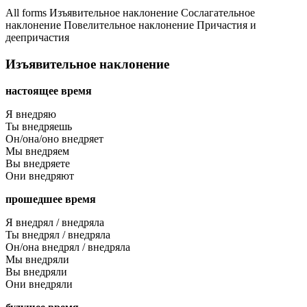
All forms
Изъявительное наклонение
Сослагательное
наклонение
Повелительное наклонение
Причастия и
деепричастия
Изъявительное наклонение
настоящее время
Я внедряю
Ты внедряешь
Он/она/оно внедряет
Мы внедряем
Вы внедряете
Они внедряют
прошедшее время
Я внедрял / внедряла
Ты внедрял / внедряла
Он/она внедрял / внедряла
Мы внедряли
Вы внедряли
Они внедряли