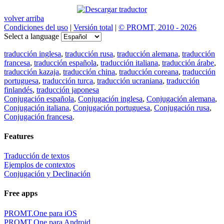
volver arriba
Condiciones del uso
|
Versión total
|
© PROMT, 2010 - 2026
Select a language
traducción inglesa
,
traducción rusa
,
traducción alemana
,
traducción
francesa
,
traducción española
,
traducción italiana
,
traducción árabe
,
traducción kazaja
,
traducción china
,
traducción coreana
,
traducción
portuguesa
,
traducción turca
,
traducción ucraniana
,
traducción
finlandés
,
traducción japonesa
Conjugación española
,
Conjugación inglesa
,
Conjugación alemana
,
Conjugación italiana
,
Conjugación portuguesa
,
Conjugación rusa
,
Conjugación francesa
.
Features
Traducción de textos
Ejemplos de contextos
Conjugación y Declinación
Free apps
PROMT.One para iOS
PROMT.One para Android