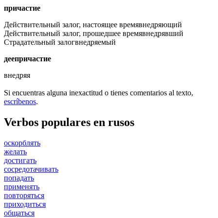
причастие
Действительный залог, настоящее время
внедряющий
Действительный залог, прошедшее время
внедрявший
Страдательный залог
внедряемый
деепричастие
внедряя
Si encuentras alguna inexactitud o tienes comentarios al texto,
escríbenos
.
Verbos populares en rusos
оскорблять
желать
достигать
сосредотачивать
попадать
применять
повторяться
приходиться
общаться