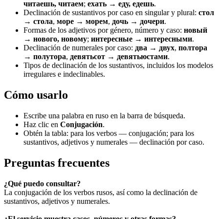
читаешь, читаем
;
ехать → еду, едешь
.
Declinación de sustantivos por caso en singular y plural:
стол
→ стола
,
море → морем
,
дочь → дочери
.
Formas de los adjetivos por género, número y caso:
новый
→ нового, новому
;
интересные → интересными
.
Declinación de numerales por caso:
два → двух
,
полтора
→ полутора
,
девятьсот → девятьюстами
.
Tipos de declinación de los sustantivos, incluidos los modelos
irregulares e indeclinables.
Cómo usarlo
Escribe una palabra en ruso en la barra de búsqueda.
Haz clic en
Conjugación
.
Obtén la tabla: para los verbos — conjugación; para los
sustantivos, adjetivos y numerales — declinación por caso.
Preguntas frecuentes
¿Qué puedo consultar?
La conjugación de los verbos rusos, así como la declinación de
sustantivos, adjetivos y numerales.
¿El servicio muestra casos, números y otras formas?