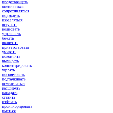
предотвращать
оцениваться
сопротивляться
подходить
избавляться
вступать
волновать
утрачивать
бежать
включать
приветствовать
умирать
покончить
вымирать
концентрировать
ударять
посоветовать
подталкивать
осмеливаться
расширять
нападать
ставить
избегать
проигнорировать
иметься