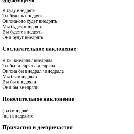
будущее время
Я буду внедрять
Ты будешь внедрять
Он/она/оно будет внедрять
Мы будем внедрять
Вы будете внедрять
Они будут внедрять
Сослагательное наклонение
Я бы внедрял / внедряла
Ты бы внедрял / внедряла
Он/она бы внедрял / внедряла
Мы бы внедряли
Вы бы внедряли
Они бы внедряли
Повелительное наклонение
(ты) внедряй
(вы) внедряйте
Причастия и деепричастия