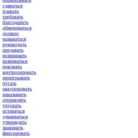
обрабатывать
сдаваться
плакать
требовать
благодарить
обмениваться
должно
называться
руководить
предавать
возвращать
развиваться
повлиять
контролировать
проигрывать
пугать
оккупировать
наказывать
отправлять
упускать
оставаться
удваиваться
утверждать
защищать
фиксировать