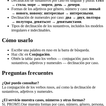
Declinación de sustantivos por caso en singular y plural:
стол
→ стола
,
море → морем
,
дочь → дочери
.
Formas de los adjetivos por género, número y caso:
новый
→ нового, новому
;
интересные → интересными
.
Declinación de numerales por caso:
два → двух
,
полтора
→ полутора
,
девятьсот → девятьюстами
.
Tipos de declinación de los sustantivos, incluidos los modelos
irregulares e indeclinables.
Cómo usarlo
Escribe una palabra en ruso en la barra de búsqueda.
Haz clic en
Conjugación
.
Obtén la tabla: para los verbos — conjugación; para los
sustantivos, adjetivos y numerales — declinación por caso.
Preguntas frecuentes
¿Qué puedo consultar?
La conjugación de los verbos rusos, así como la declinación de
sustantivos, adjetivos y numerales.
¿El servicio muestra casos, números y otras formas?
Sí. PROMT.One muestra formas por caso, número, género, persona,