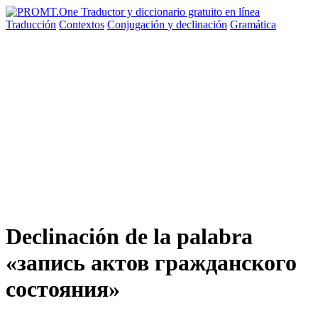
Traducción
Contextos
Conjugación
y declinación
Gramática
Declinación de la palabra
«запись актов гражданского
состояния»