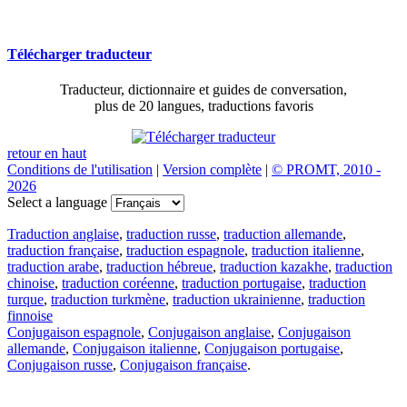
Télécharger traducteur
Traducteur, dictionnaire et guides de conversation,
plus de 20 langues, traductions favoris
retour en haut
Conditions de l'utilisation
|
Version complète
|
© PROMT, 2010 -
2026
Select a language
Traduction anglaise
,
traduction russe
,
traduction allemande
,
traduction française
,
traduction espagnole
,
traduction italienne
,
traduction arabe
,
traduction hébreue
,
traduction kazakhe
,
traduction
chinoise
,
traduction coréenne
,
traduction portugaise
,
traduction
turque
,
traduction turkmène
,
traduction ukrainienne
,
traduction
finnoise
Conjugaison espagnole
,
Conjugaison anglaise
,
Conjugaison
allemande
,
Conjugaison italienne
,
Conjugaison portugaise
,
Conjugaison russe
,
Conjugaison française
.
Caractéristiques