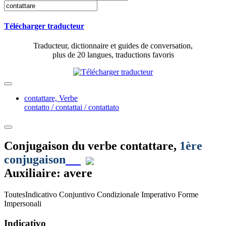
Télécharger traducteur
Traducteur, dictionnaire et guides de conversation,
plus de 20 langues, traductions favoris
contattare,
Verbe
contatto / contattai / contattato
Conjugaison du verbe
contattare
,
1ère
conjugaison
Auxiliaire: avere
Toutes
Indicativo
Conjuntivo
Condizionale
Imperativo
Forme
Impersonali
Indicativo