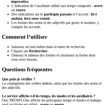
imperativo
.
L’indication de l’auxiliaire utilisé aux temps composés :
avere
ou
essere
.
Des indications sur le
participio passato
et l’accord :
lei è
andata
,
loro sono venuti
.
Les formes des noms et des adjectifs par genre et nombre, y
compris les accords.
Comment l’utiliser
Saisissez un mot italien dans la barre de recherche.
Cliquez sur
Rechercher
.
Obtenez le tableau des formes et choisissez la forme dont
vous avez besoin.
Questions fréquentes
Que puis-je vérifier ?
La conjugaison des verbes italiens, ainsi que les formes des noms et
des adjectifs.
Le service affiche-t-il les temps, les modes et les auxiliaires ?
Oui. PROMT.One affiche les principaux temps et modes et indique
quel auxiliaire est utilisé :
avere
ou
essere
.