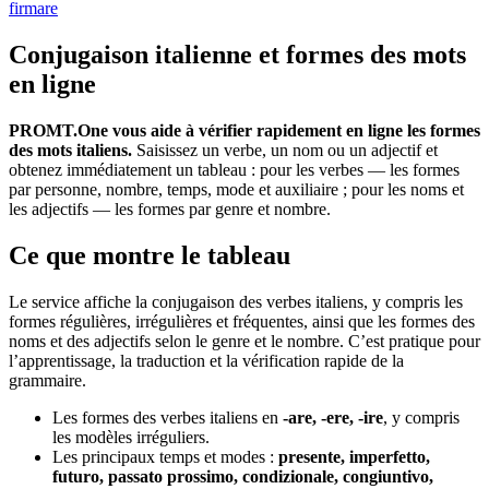
firmare
Conjugaison italienne et formes des mots
en ligne
PROMT.One vous aide à vérifier rapidement en ligne les formes
des mots italiens.
Saisissez un verbe, un nom ou un adjectif et
obtenez immédiatement un tableau : pour les verbes — les formes
par personne, nombre, temps, mode et auxiliaire ; pour les noms et
les adjectifs — les formes par genre et nombre.
Ce que montre le tableau
Le service affiche la conjugaison des verbes italiens, y compris les
formes régulières, irrégulières et fréquentes, ainsi que les formes des
noms et des adjectifs selon le genre et le nombre. C’est pratique pour
l’apprentissage, la traduction et la vérification rapide de la
grammaire.
Les formes des verbes italiens en
-are, -ere, -ire
, y compris
les modèles irréguliers.
Les principaux temps et modes :
presente, imperfetto,
futuro, passato prossimo, condizionale, congiuntivo,