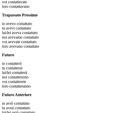
voi
contattavate
loro
contattavano
Trapassato Prossimo
io
avevo contattato
tu
avevi contattato
lui/lei
aveva contattato
noi
avevamo contattato
voi
avevate contattato
loro
avevano contattato
Futuro
io
contatterò
tu
contatterai
lui/lei
contatterà
noi
contatteremo
voi
contatterete
loro
contatteranno
Futuro Anteriore
io
avrò contattato
tu
avrai contattato
lui/lei
avrà contattato