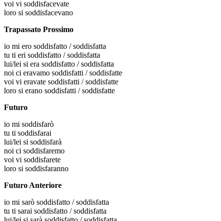
voi
vi soddisfacevate
loro
si soddisfacevano
Trapassato Prossimo
io
mi ero soddisfatto / soddisfatta
tu
ti eri soddisfatto / soddisfatta
lui/lei
si era soddisfatto / soddisfatta
noi
ci eravamo soddisfatti / soddisfatte
voi
vi eravate soddisfatti / soddisfatte
loro
si erano soddisfatti / soddisfatte
Futuro
io
mi soddisfarò
tu
ti soddisfarai
lui/lei
si soddisfarà
noi
ci soddisfaremo
voi
vi soddisfarete
loro
si soddisfaranno
Futuro Anteriore
io
mi sarò soddisfatto / soddisfatta
tu
ti sarai soddisfatto / soddisfatta
lui/lei
si sarà soddisfatto / soddisfatta