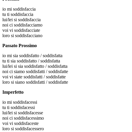
io
mi soddisfaccia
tu
ti soddisfaccia
lui/lei
si soddisfaccia
noi
ci soddisfacciamo
voi
vi soddisfacciate
loro
si soddisfacciano
Passato Prossimo
io
mi sia soddisfatto / soddisfatta
tu
ti sia soddisfatto / soddisfatta
lui/lei
si sia soddisfatto / soddisfatta
noi
ci siamo soddisfatti / soddisfatte
voi
vi siate soddisfatti / soddisfatte
loro
si siano soddisfatti / soddisfatte
Imperfetto
io
mi soddisfacessi
tu
ti soddisfacessi
lui/lei
si soddisfacesse
noi
ci soddisfacessimo
voi
vi soddisfaceste
loro
si soddisfacessero