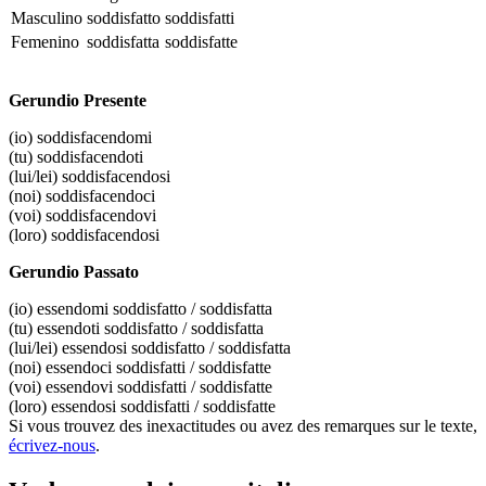
Masculino
soddisfatto
soddisfatti
Femenino
soddisfatta
soddisfatte
Gerundio Presente
(io)
soddisfacendomi
(tu)
soddisfacendoti
(lui/lei)
soddisfacendosi
(noi)
soddisfacendoci
(voi)
soddisfacendovi
(loro)
soddisfacendosi
Gerundio Passato
(io)
essendomi soddisfatto / soddisfatta
(tu)
essendoti soddisfatto / soddisfatta
(lui/lei)
essendosi soddisfatto / soddisfatta
(noi)
essendoci soddisfatti / soddisfatte
(voi)
essendovi soddisfatti / soddisfatte
(loro)
essendosi soddisfatti / soddisfatte
Si vous trouvez des inexactitudes ou avez des remarques sur le texte,
écrivez-nous
.