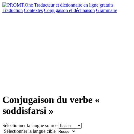
Traduction
Contextes
Conjugaison
et déclinaison
Grammaire
Conjugaison du verbe «
soddisfarsi »
Sélectionner la langue source
Sélectionner la langue cible