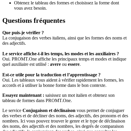
Obtenez le tableau des formes et choisissez la forme dont
vous avez besoin.
Questions fréquentes
Que puis-je vérifier ?
La conjugaison des verbes italiens, ainsi que les formes des noms et
des adjectifs.
Le service affiche-t-il les temps, les modes et les auxiliaires ?
Oui. PROMT.One affiche les principaux temps et modes et indique
quel auxiliaire est utilisé :
avere
ou
essere
.
Est-ce utile pour la traduction et l’apprentissage ?
Oui. Les tableaux vous aident à vérifier rapidement les formes, les
accords et à utiliser la bonne forme dans le bon contexte.
Essayez maintenant :
saisissez un mot italien et obtenez son
tableau de formes dans PROMT.One.
Le service
Conjugaison et déclinaison
vous permet de conjuguer
des verbes et de décliner des noms, des adjectifs, des pronoms et des
nombres. Ici vous pouvez trouver le genre et le type de déclinaison
des noms, des adjectifs et des nombres, les degrés de comparaison