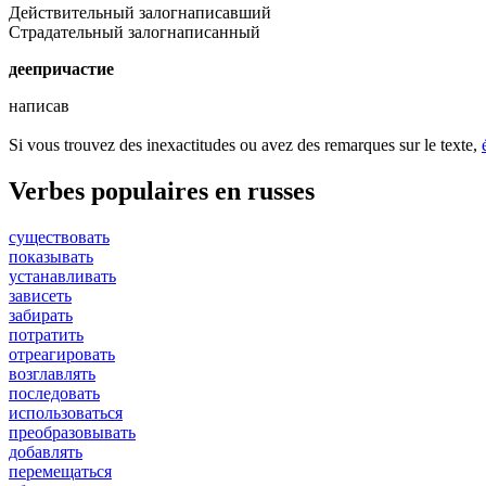
Действительный залог
написавший
Страдательный залог
написанный
деепричастие
написав
Si vous trouvez des inexactitudes ou avez des remarques sur le texte,
Verbes populaires en russes
существовать
показывать
устанавливать
зависеть
забирать
потратить
отреагировать
возглавлять
последовать
использоваться
преобразовывать
добавлять
перемещаться