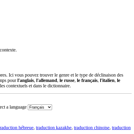
 contexte.
es. Ici vous pouvez trouver le genre et le type de déclinaison des
temps pour
l'anglais
,
l'allemand
,
le russe
,
le français
,
l'italien
,
le
es contextuels et dans le dictionnaire.
ect a language
traduction hébreue
,
traduction kazakhe
,
traduction chinoise
,
traduction