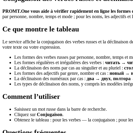
PROMT.One vous aide à vérifier rapidement en ligne les formes d
par personne, nombre, temps et mode ; pour les noms, les adjectifs et l
Ce que montre le tableau
Le service affiche la conjugaison des verbes russes et la déclinaison 
votre texte ou votre expression.
Les formes des verbes russes par personne, nombre, temps et m
Les formes régulières et irrégulières des verbes :
читать → чи
La déclinaison des noms par cas au singulier et au pluriel :
сто
Les formes des adjectifs par genre, nombre et cas :
новый → н
La déclinaison des numéraux par cas :
два → двух
,
полтора 
Les types de déclinaison des noms, y compris les modèles irrégul
Comment l’utiliser
Saisissez un mot russe dans la barre de recherche.
Cliquez sur
Conjugaison
.
Obtenez le tableau : pour les verbes — la conjugaison ; pour les
Questions fréquentes