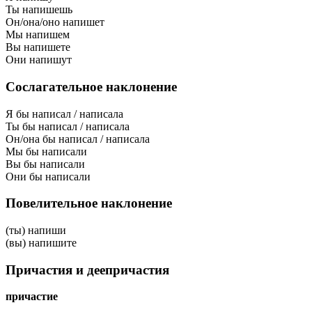
Ты напишешь
Он/она/оно напишет
Мы напишем
Вы напишете
Они напишут
Сослагательное наклонение
Я бы написал / написала
Ты бы написал / написала
Он/она бы написал / написала
Мы бы написали
Вы бы написали
Они бы написали
Повелительное наклонение
(ты) напиши
(вы) напишите
Причастия и деепричастия
причастие