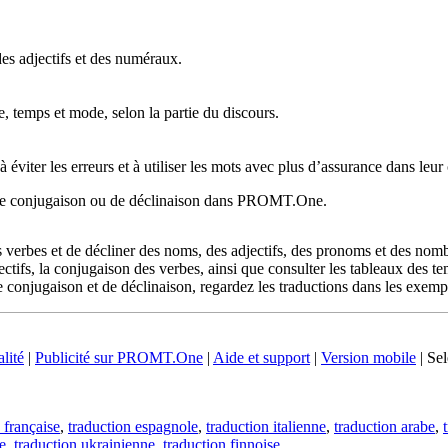
es adjectifs et des numéraux.
 temps et mode, selon la partie du discours.
 éviter les erreurs et à utiliser les mots avec plus d’assurance dans leur
u de conjugaison ou de déclinaison dans PROMT.One.
erbes et de décliner des noms, des adjectifs, des pronoms et des nombr
ctifs, la conjugaison des verbes, ainsi que consulter les tableaux des 
 conjugaison et de déclinaison, regardez les traductions dans les exempl
lité
|
Publicité sur PROMT.One
|
Aide et support
|
Version mobile
|
Sel
 française
,
traduction espagnole
,
traduction italienne
,
traduction arabe
,
e
,
traduction ukrainienne
,
traduction finnoise