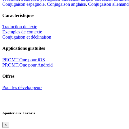
Conjugaison espagnole
,
Conjugaison anglaise
,
Conjugaison allemand
Caractéristiques
Traduction de texte
Exemples de contexte
Conjugaison et déclinaison
Applications gratuites
PROMT.One pour iOS
PROMT.One pour Android
Offres
Pour les développeurs
Ajouter aux Favoris
×