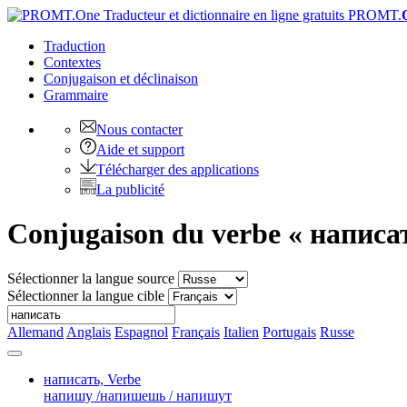
PROMT.
Traduction
Contextes
Conjugaison
et déclinaison
Grammaire
Nous contacter
Aide et support
Télécharger des applications
La publicité
Conjugaison du verbe « написа
Sélectionner la langue source
Sélectionner la langue cible
Allemand
Anglais
Espagnol
Français
Italien
Portugais
Russe
написать,
Verbe
напишу /напишешь / напишут