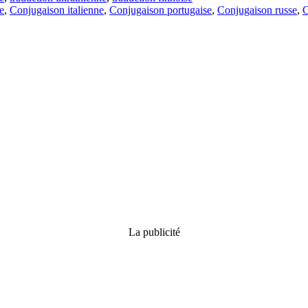
e
,
Conjugaison italienne
,
Conjugaison portugaise
,
Conjugaison russe
,
C
La publicité