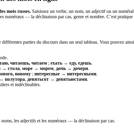
es mots russes.
Saisissez un verbe, un nom, un adjectif ou un numéral
es numéraux — la déclinaison par cas, genre et nombre. C’est pratique po
de différentes parties du discours dans un seul tableau. Vous pouvez ain
ode.
таю, читаешь, читаем
;
ехать → еду, едешь
.
л → стола
,
море → морем
,
дочь → дочери
.
ового, новому
;
интересные → интересными
.
→ полутора
,
девятьсот → девятьюстами
.
iers et indéclinables.
 noms, les adjectifs et les numéraux — la déclinaison par cas.