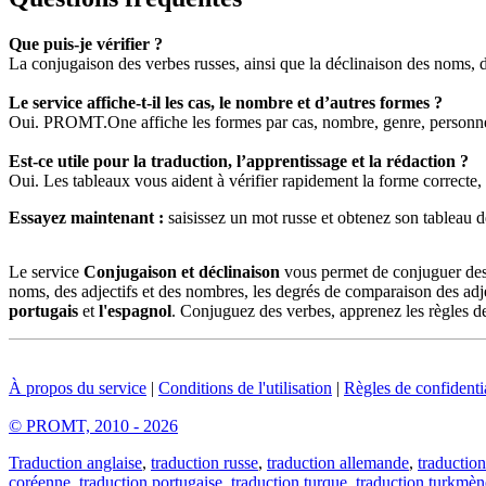
Que puis-je vérifier ?
La conjugaison des verbes russes, ainsi que la déclinaison des noms, d
Le service affiche-t-il les cas, le nombre et d’autres formes ?
Oui. PROMT.One affiche les formes par cas, nombre, genre, personne,
Est-ce utile pour la traduction, l’apprentissage et la rédaction ?
Oui. Les tableaux vous aident à vérifier rapidement la forme correcte, à
Essayez maintenant :
saisissez un mot russe et obtenez son tablea
Le service
Conjugaison et déclinaison
vous permet de conjuguer des v
noms, des adjectifs et des nombres, les degrés de comparaison des adje
portugais
et
l'espagnol
. Conjuguez des verbes, apprenez les règles de
À propos du service
|
Conditions de l'utilisation
|
Règles de confidentia
© PROMT, 2010 - 2026
Traduction anglaise
,
traduction russe
,
traduction allemande
,
traduction
coréenne
,
traduction portugaise
,
traduction turque
,
traduction turkmèn