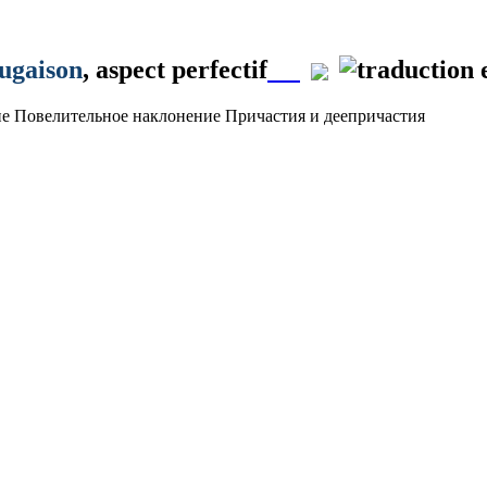
jugaison
, aspect perfectif
ие
Повелительное наклонение
Причастия и деепричастия