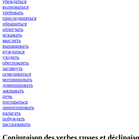
убеждаться
волноваться
требовать
присоединяться
обращаться
облегчать
искажать
мыслить
выращивать
нуждаться
уходить
обеспокоить
заглянуть
осмеливаться
мотивировать
доминировать
закрывать
печь
постараться
ориентировать
налагать
побуждать
рассказывать
Conjugaison des verbes russes et déclinaiso