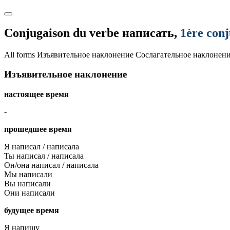
Conjugaison du verbe
написать
,
1ère con
All forms
Изъявительное наклонение
Сослагательное наклонен
Изъявительное наклонение
настоящее время
-
прошедшее время
Я написал / написала
Ты написал / написала
Он/она написал / написала
Мы написали
Вы написали
Они написали
будущее время
Я напишу