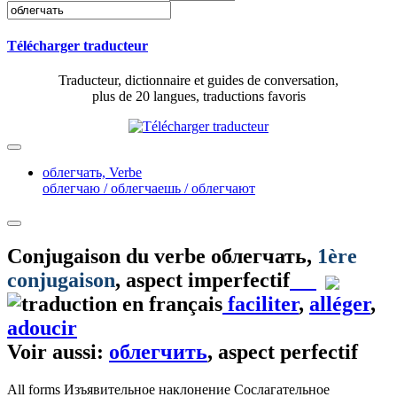
Télécharger traducteur
Traducteur, dictionnaire et guides de conversation,
plus de 20 langues, traductions favoris
облегчать,
Verbe
облегчаю / облегчаешь / облегчают
Conjugaison du verbe
облегчать
,
1ère
conjugaison
, aspect imperfectif
faciliter
,
alléger
,
adoucir
Voir aussi:
облегчить
, aspect perfectif
All forms
Изъявительное наклонение
Сослагательное