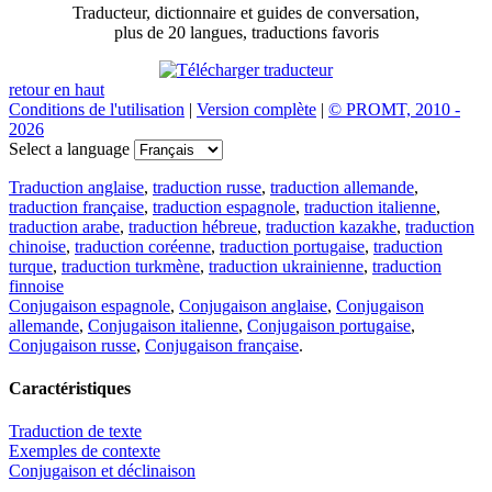
Traducteur, dictionnaire et guides de conversation,
plus de 20 langues, traductions favoris
retour en haut
Conditions de l'utilisation
|
Version complète
|
© PROMT, 2010 -
2026
Select a language
Traduction anglaise
,
traduction russe
,
traduction allemande
,
traduction française
,
traduction espagnole
,
traduction italienne
,
traduction arabe
,
traduction hébreue
,
traduction kazakhe
,
traduction
chinoise
,
traduction coréenne
,
traduction portugaise
,
traduction
turque
,
traduction turkmène
,
traduction ukrainienne
,
traduction
finnoise
Conjugaison espagnole
,
Conjugaison anglaise
,
Conjugaison
allemande
,
Conjugaison italienne
,
Conjugaison portugaise
,
Conjugaison russe
,
Conjugaison française
.
Caractéristiques
Traduction de texte
Exemples de contexte
Conjugaison et déclinaison