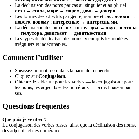
La déclinaison des noms par cas au singulier et au pluriel :
стол → стола
,
море → морем
,
дочь → дочери
.
Les formes des adjectifs par genre, nombre et cas :
новый →
нового, новому
;
интересные → интересными
.
La déclinaison des numéraux par cas :
два → двух
,
полтора
→ полутора
,
девятьсот → девятьюстами
.
Les types de déclinaison des noms, y compris les modèles
irréguliers et indéclinables.
Comment l’utiliser
Saisissez un mot russe dans la barre de recherche.
Cliquez sur
Conjugaison
.
Obtenez le tableau : pour les verbes — la conjugaison ; pour
les noms, les adjectifs et les numéraux — la déclinaison par
cas.
Questions fréquentes
Que puis-je vérifier ?
La conjugaison des verbes russes, ainsi que la déclinaison des noms,
des adjectifs et des numéraux.