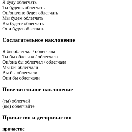
Я буду облегчать
Ты будешь облегчать
Он/она/оно будет облегчать
Мы будем облегчать
Вы будете облегчать
Они будут облегчать
Сослагательное наклонение
Я бы облегчал / облегчала
Ты бы облегчал / облегчала
Он/она бы облегчал / облегчала
Мы бы облегчали
Вы бы облегчали
Они бы облегчали
Повелительное наклонение
(ты) облегчай
(вы) облегчайте
Причастия и деепричастия
причастие