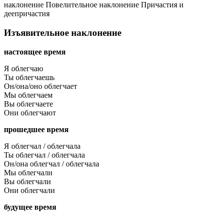
наклонение
Повелительное наклонение
Причастия и
деепричастия
Изъявительное наклонение
настоящее время
Я облегчаю
Ты облегчаешь
Он/она/оно облегчает
Мы облегчаем
Вы облегчаете
Они облегчают
прошедшее время
Я облегчал / облегчала
Ты облегчал / облегчала
Он/она облегчал / облегчала
Мы облегчали
Вы облегчали
Они облегчали
будущее время