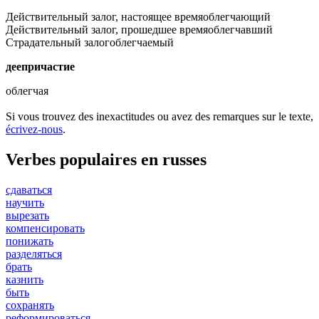
Действительный залог, настоящее время
облегчающий
Действительный залог, прошедшее время
облегчавший
Страдательный залог
облегчаемый
деепричастие
облегчая
Si vous trouvez des inexactitudes ou avez des remarques sur le texte,
écrivez-nous
.
Verbes populaires en russes
сдаваться
научить
вырезать
компенсировать
понижать
разделяться
брать
казнить
быть
сохранять
реформироваться