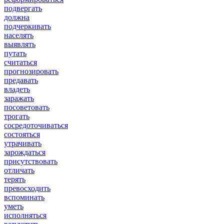
подвергать
должна
подчеркивать
населять
выявлять
путать
считаться
прогнозировать
предавать
владеть
заражать
посоветовать
трогать
сосредоточиваться
состояться
утрачивать
зарождаться
присутствовать
отличать
терять
превосходить
вспоминать
уметь
исполняться