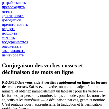
разрабатывать
превосходить
лететь
адаптировать
доводиться
препятствовать
вернуть
исходить
мечтать
воздерживаться
одерживать
замораживать
имитировать
Conjugaison des verbes russes et
déclinaison des mots en ligne
PROMT.One vous aide à vérifier rapidement en ligne les formes
des mots russes.
Saisissez un verbe, un nom, un adjectif ou un
numéral et obtenez immédiatement un tableau : pour les verbes —
les formes par personne, nombre, temps et mode ; pour les noms, les
adjectifs et les numéraux — la déclinaison par cas, genre et nombre.
C’est pratique pour l’apprentissage, la traduction et la vérification
rapide des formes.