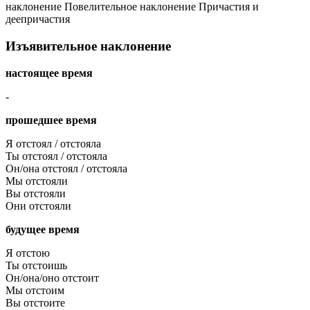
наклонение
Повелительное наклонение
Причастия и
деепричастия
Изъявительное наклонение
настоящее время
-
прошедшее время
Я отстоял / отстояла
Ты отстоял / отстояла
Он/она отстоял / отстояла
Мы отстояли
Вы отстояли
Они отстояли
будущее время
Я отстою
Ты отстоишь
Он/она/оно отстоит
Мы отстоим
Вы отстоите