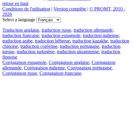
retour en haut
Conditions de l'utilisation
|
Version complète
|
© PROMT, 2010 -
2026
Select a language
Traduction anglaise
,
traduction russe
,
traduction allemande
,
traduction française
,
traduction espagnole
,
traduction italienne
,
traduction arabe
,
traduction hébreue
,
traduction kazakhe
,
traduction
chinoise
,
traduction coréenne
,
traduction portugaise
,
traduction
turque
,
traduction turkmène
,
traduction ukrainienne
,
traduction
finnoise
Conjugaison espagnole
,
Conjugaison anglaise
,
Conjugaison
allemande
,
Conjugaison italienne
,
Conjugaison portugaise
,
Conjugaison russe
,
Conjugaison française
.
Caractéristiques
Traduction de texte
Exemples de contexte
Conjugaison et déclinaison
Applications gratuites
PROMT.One pour iOS