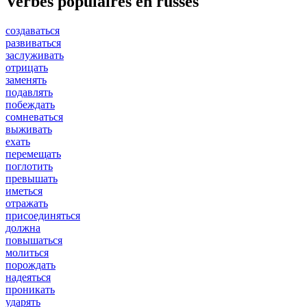
Verbes populaires en russes
создаваться
развиваться
заслуживать
отрицать
заменять
подавлять
побеждать
сомневаться
выживать
ехать
перемещать
поглотить
превышать
иметься
отражать
присоединяться
должна
повышаться
молиться
порождать
надеяться
проникать
ударять