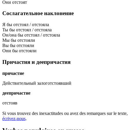
Они отстоят
Сослагательное наклонение
Я бы отстоял / отстояла
Ты бы отстоял / отстояла
Он/она бы отстоял / отстояла
Мы бы отстояли
Вы бы отстояли
Они бы отстояли
Причастия и деепричастия
причастие
Действительный залог
отстоявший
деепричастие
отстояв
Si vous trouvez des inexactitudes ou avez des remarques sur le texte,
écrivez-nous
.