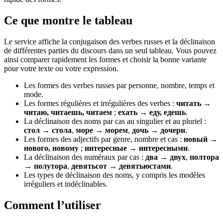
Ce que montre le tableau
Le service affiche la conjugaison des verbes russes et la déclinaison
de différentes parties du discours dans un seul tableau. Vous pouvez
ainsi comparer rapidement les formes et choisir la bonne variante
pour votre texte ou votre expression.
Les formes des verbes russes par personne, nombre, temps et
mode.
Les formes régulières et irrégulières des verbes :
читать →
читаю, читаешь, читаем
;
ехать → еду, едешь
.
La déclinaison des noms par cas au singulier et au pluriel :
стол → стола
,
море → морем
,
дочь → дочери
.
Les formes des adjectifs par genre, nombre et cas :
новый →
нового, новому
;
интересные → интересными
.
La déclinaison des numéraux par cas :
два → двух
,
полтора
→ полутора
,
девятьсот → девятьюстами
.
Les types de déclinaison des noms, y compris les modèles
irréguliers et indéclinables.
Comment l’utiliser