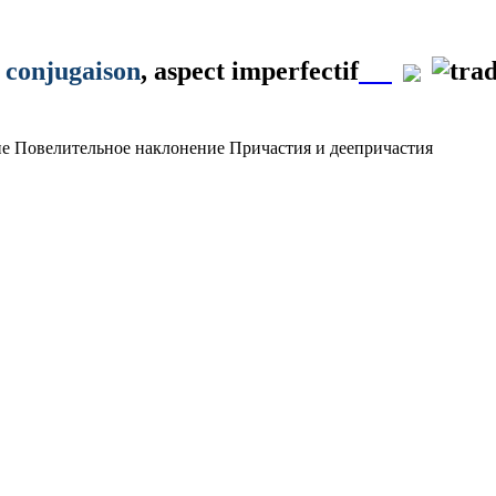
 conjugaison
, aspect imperfectif
ие
Повелительное наклонение
Причастия и деепричастия