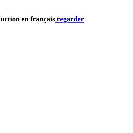
regarder