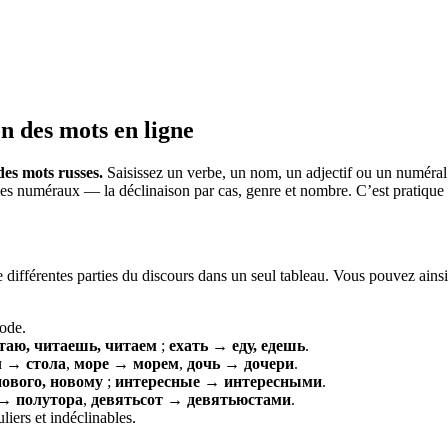
n des mots en ligne
es mots russes.
Saisissez un verbe, un nom, un adjectif ou un numéral
es numéraux — la déclinaison par cas, genre et nombre. C’est pratique po
de différentes parties du discours dans un seul tableau. Vous pouvez ain
ode.
таю, читаешь, читаем
;
ехать → еду, едешь
.
л → стола
,
море → морем
,
дочь → дочери
.
ового, новому
;
интересные → интересными
.
→ полутора
,
девятьсот → девятьюстами
.
iers et indéclinables.