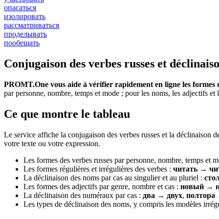
опасаться
изолировать
рассматриваться
проделывать
пообещать
Conjugaison des verbes russes et déclinaiso
PROMT.One vous aide à vérifier rapidement en ligne les formes d
par personne, nombre, temps et mode ; pour les noms, les adjectifs et l
Ce que montre le tableau
Le service affiche la conjugaison des verbes russes et la déclinaison 
votre texte ou votre expression.
Les formes des verbes russes par personne, nombre, temps et m
Les formes régulières et irrégulières des verbes :
читать → чи
La déclinaison des noms par cas au singulier et au pluriel :
сто
Les formes des adjectifs par genre, nombre et cas :
новый → н
La déclinaison des numéraux par cas :
два → двух
,
полтора 
Les types de déclinaison des noms, y compris les modèles irrégul