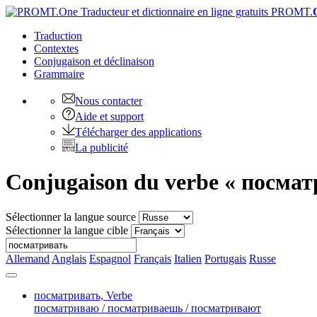
PROMT.
Traduction
Contextes
Conjugaison
et déclinaison
Grammaire
Nous contacter
Aide et support
Télécharger des applications
La publicité
Conjugaison du verbe « посмат
Sélectionner la langue source
Sélectionner la langue cible
Allemand
Anglais
Espagnol
Français
Italien
Portugais
Russe
посматривать,
Verbe
посматриваю / посматриваешь / посматривают