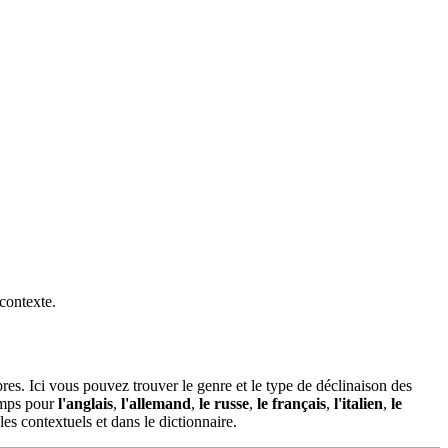
 contexte.
es. Ici vous pouvez trouver le genre et le type de déclinaison des
temps pour
l'anglais
,
l'allemand
,
le russe
,
le français
,
l'italien
,
le
es contextuels et dans le dictionnaire.