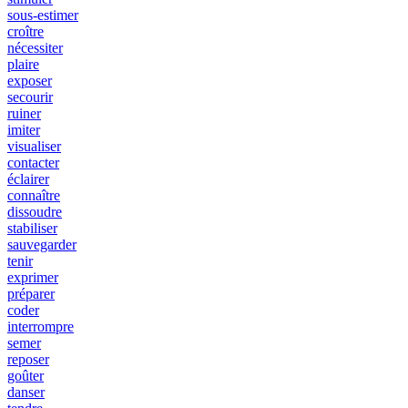
sous-estimer
croître
nécessiter
plaire
exposer
secourir
ruiner
imiter
visualiser
contacter
éclairer
connaître
dissoudre
stabiliser
sauvegarder
tenir
exprimer
préparer
coder
interrompre
semer
reposer
goûter
danser