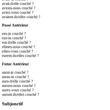
avait-il/elle couché ?
avions-nous couché ?
aviez-vous couché ?
avaient-ils/elles couché ?
Passé Antérieur
eus-je couché ?
eus-tu couché ?
eut-il/elle couché ?
eûmes-nous couché ?
eûtes-vous couché ?
eurent-ils/elles couché ?
Futur Antérieur
aurai-je couché ?
auras-tu couché ?
aura-il/elle couché ?
aurons-nous couché ?
aurez-vous couché ?
auront-ils/elles couché ?
Subjonctif