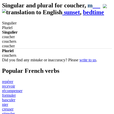
Singular and plural for
coucher
,
m
sunset
,
bedtime
Singulier
Pluriel
Singulier
coucher
couchers
coucher
Pluriel
couchers
Did you find any mistake or inaccuracy? Please
write to us
.
Popular French verbs
repérer
recevoir
récompenser
formuler
basculer
nier
creuser
stimuler