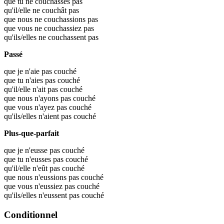
que tu ne couchasses pas
qu'il/elle ne couchât pas
que nous ne couchassions pas
que vous ne couchassiez pas
qu'ils/elles ne couchassent pas
Passé
que je n'aie pas couché
que tu n'aies pas couché
qu'il/elle n'ait pas couché
que nous n'ayons pas couché
que vous n'ayez pas couché
qu'ils/elles n'aient pas couché
Plus-que-parfait
que je n'eusse pas couché
que tu n'eusses pas couché
qu'il/elle n'eût pas couché
que nous n'eussions pas couché
que vous n'eussiez pas couché
qu'ils/elles n'eussent pas couché
Conditionnel