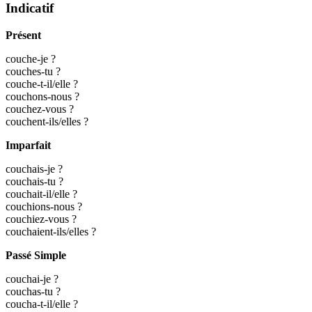
Indicatif
Présent
couche-je ?
couches-tu ?
couche-t-il/elle ?
couchons-nous ?
couchez-vous ?
couchent-ils/elles ?
Imparfait
couchais-je ?
couchais-tu ?
couchait-il/elle ?
couchions-nous ?
couchiez-vous ?
couchaient-ils/elles ?
Passé Simple
couchai-je ?
couchas-tu ?
coucha-t-il/elle ?