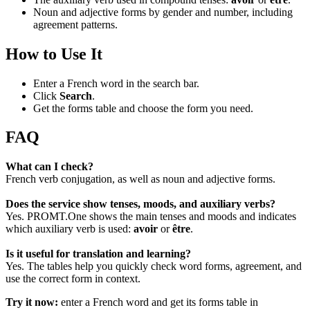
Noun and adjective forms by gender and number, including
agreement patterns.
How to Use It
Enter a French word in the search bar.
Click
Search
.
Get the forms table and choose the form you need.
FAQ
What can I check?
French verb conjugation, as well as noun and adjective forms.
Does the service show tenses, moods, and auxiliary verbs?
Yes. PROMT.One shows the main tenses and moods and indicates
which auxiliary verb is used:
avoir
or
être
.
Is it useful for translation and learning?
Yes. The tables help you quickly check word forms, agreement, and
use the correct form in context.
Try it now:
enter a French word and get its forms table in