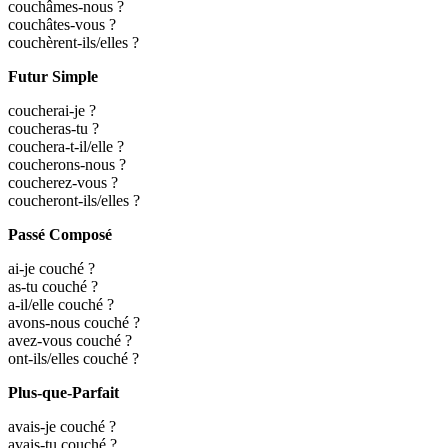
couchâmes-nous ?
couchâtes-vous ?
couchèrent-ils/elles ?
Futur Simple
coucherai-je ?
coucheras-tu ?
couchera-t-il/elle ?
coucherons-nous ?
coucherez-vous ?
coucheront-ils/elles ?
Passé Composé
ai-je couché ?
as-tu couché ?
a-il/elle couché ?
avons-nous couché ?
avez-vous couché ?
ont-ils/elles couché ?
Plus-que-Parfait
avais-je couché ?
avais-tu couché ?