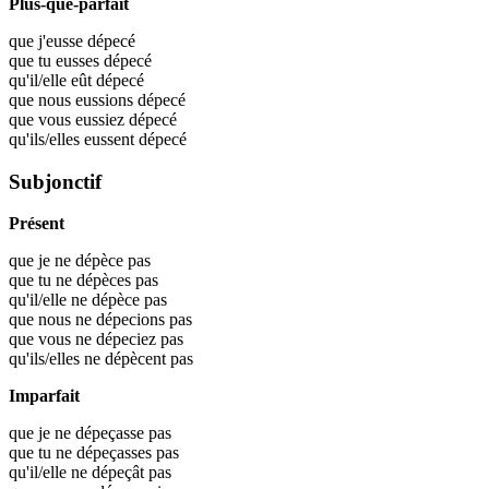
Plus-que-parfait
que j'eusse
dépecé
que tu eusses
dépecé
qu'il/elle eût
dépecé
que nous eussions
dépecé
que vous eussiez
dépecé
qu'ils/elles eussent
dépecé
Subjonctif
Présent
que je ne dépèce pas
que tu ne dépèces pas
qu'il/elle ne dépèce pas
que nous ne dépecions pas
que vous ne dépeciez pas
qu'ils/elles ne dépècent pas
Imparfait
que je ne dépeçasse pas
que tu ne dépeçasses pas
qu'il/elle ne dépeçât pas