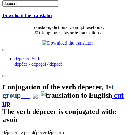
Download the translator
Translator, dictionary and phrasebook,
20+ languages, favorite translations.
dépecer,
Verb
dépèce / dépeçai / dépecé
Conjugation of the verb
dépecer
, 1st
group
cut
up
The verb
dépecer
is conjugated with:
avoir
dépecer
ne pas dépecer
dépecer ?