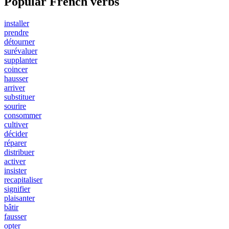
Popular French verbs
installer
prendre
détourner
surévaluer
supplanter
coincer
hausser
arriver
substituer
sourire
consommer
cultiver
décider
réparer
distribuer
activer
insister
recapitaliser
signifier
plaisanter
bâtir
fausser
opter