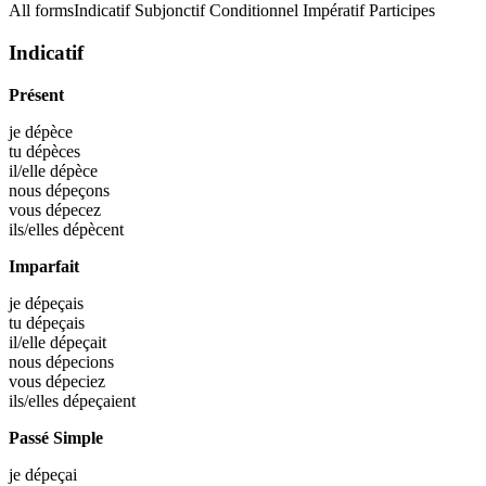
All forms
Indicatif
Subjonctif
Conditionnel
Impératif
Participes
Indicatif
Présent
je
dépèce
tu
dépèces
il/elle
dépèce
nous
dépeçons
vous
dépecez
ils/elles
dépècent
Imparfait
je
dépeçais
tu
dépeçais
il/elle
dépeçait
nous
dépecions
vous
dépeciez
ils/elles
dépeçaient
Passé Simple
je
dépeçai