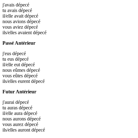
j'avais
dépecé
tu avais
dépecé
il/elle avait
dépecé
nous avions
dépecé
vous aviez
dépecé
ils/elles avaient
dépecé
Passé Antérieur
j'eus
dépecé
tu eus
dépecé
il/elle eut
dépecé
nous eûmes
dépecé
vous eûtes
dépecé
ils/elles eurent
dépecé
Futur Antérieur
j'aurai
dépecé
tu auras
dépecé
il/elle aura
dépecé
nous aurons
dépecé
vous aurez
dépecé
ils/elles auront
dépecé