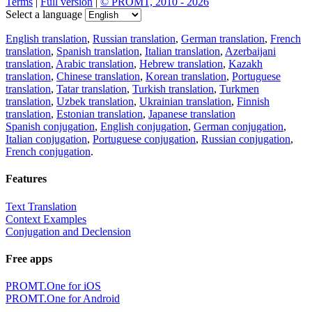
Terms
|
Full version
|
© PROMT, 2010 - 2026
Select a language
English translation
,
Russian translation
,
German translation
,
French
translation
,
Spanish translation
,
Italian translation
,
Azerbaijani
translation
,
Arabic translation
,
Hebrew translation
,
Kazakh
translation
,
Chinese translation
,
Korean translation
,
Portuguese
translation
,
Tatar translation
,
Turkish translation
,
Turkmen
translation
,
Uzbek translation
,
Ukrainian translation
,
Finnish
translation
,
Estonian translation
,
Japanese translation
Spanish conjugation
,
English conjugation
,
German conjugation
,
Italian conjugation
,
Portuguese conjugation
,
Russian conjugation
,
French conjugation
.
Features
Text Translation
Context Examples
Conjugation and Declension
Free apps
PROMT.One for iOS
PROMT.One for Android