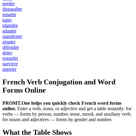
perdre
disparaître
repartir
taper
plaindre
adapter
manifester
ajouter
défendre
doter
regarder
survivre
appeler
French Verb Conjugation and Word
Forms Online
PROMT.One helps you quickly check French word forms
online.
Enter a verb, noun, or adjective and get a table instantly: for
verbs — forms by person, number, tense, mood, and auxiliary verb;
for nouns and adjectives — forms by gender and number.
What the Table Shows