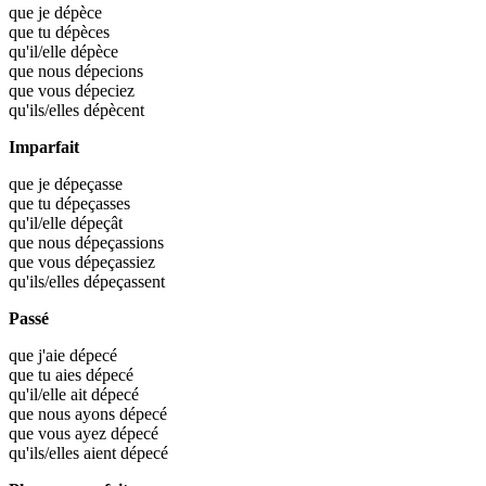
que je
dépèce
que tu
dépèces
qu'il/elle
dépèce
que nous
dépecions
que vous
dépeciez
qu'ils/elles
dépècent
Imparfait
que je
dépeçasse
que tu
dépeçasses
qu'il/elle
dépeçât
que nous
dépeçassions
que vous
dépeçassiez
qu'ils/elles
dépeçassent
Passé
que j'aie
dépecé
que tu aies
dépecé
qu'il/elle ait
dépecé
que nous ayons
dépecé
que vous ayez
dépecé
qu'ils/elles aient
dépecé