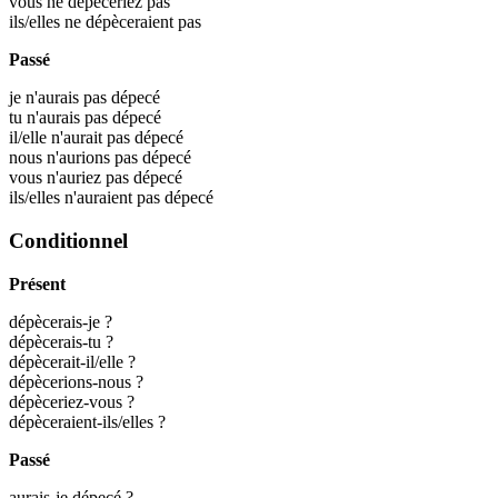
vous ne dépèceriez pas
ils/elles ne dépèceraient pas
Passé
je n'aurais pas dépecé
tu n'aurais pas dépecé
il/elle n'aurait pas dépecé
nous n'aurions pas dépecé
vous n'auriez pas dépecé
ils/elles n'auraient pas dépecé
Conditionnel
Présent
dépècerais-je ?
dépècerais-tu ?
dépècerait-il/elle ?
dépècerions-nous ?
dépèceriez-vous ?
dépèceraient-ils/elles ?
Passé
aurais-je dépecé ?