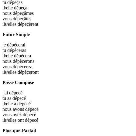
tu
dépeças
il/elle
dépeça
nous
dépeçâmes
vous
dépeçâtes
ils/elles
dépecèrent
Futur Simple
je
dépècerai
tu
dépèceras
il/elle
dépècera
nous
dépècerons
vous
dépècerez
ils/elles
dépèceront
Passé Composé
j'ai
dépecé
tu as
dépecé
il/elle a
dépecé
nous avons
dépecé
vous avez
dépecé
ils/elles ont
dépecé
Plus-que-Parfait