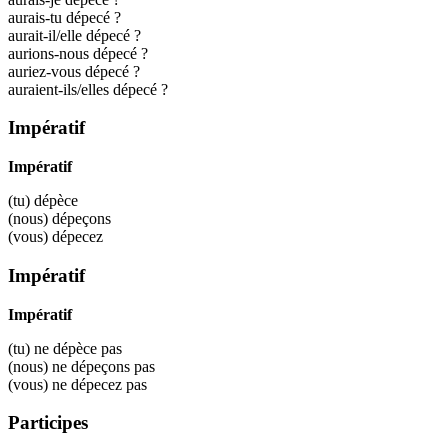
aurais-tu dépecé ?
aurait-il/elle dépecé ?
aurions-nous dépecé ?
auriez-vous dépecé ?
auraient-ils/elles dépecé ?
Impératif
Impératif
(tu)
dépèce
(nous)
dépeçons
(vous)
dépecez
Impératif
Impératif
(tu) ne
dépèce
pas
(nous) ne
dépeçons
pas
(vous) ne
dépecez
pas
Participes