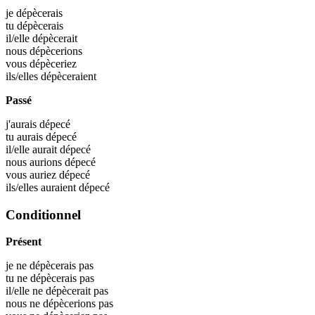
je
dépècerais
tu
dépècerais
il/elle
dépècerait
nous
dépècerions
vous
dépèceriez
ils/elles
dépèceraient
Passé
j'aurais
dépecé
tu aurais
dépecé
il/elle aurait
dépecé
nous aurions
dépecé
vous auriez
dépecé
ils/elles auraient
dépecé
Conditionnel
Présent
je ne dépècerais pas
tu ne dépècerais pas
il/elle ne dépècerait pas
nous ne dépècerions pas