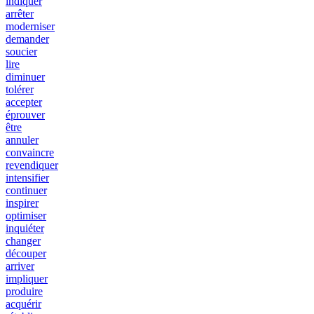
indiquer
arrêter
moderniser
demander
soucier
lire
diminuer
tolérer
accepter
éprouver
être
annuler
convaincre
revendiquer
intensifier
continuer
inspirer
optimiser
inquiéter
changer
découper
arriver
impliquer
produire
acquérir