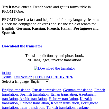
Try it now:
enter a French word and get its forms table in
PROMT.One.
PROMT.One is a fast and helpful tool for any language learner.
Check the conjugation of verbs and see the table of tenses for
English
,
German
,
Russian
,
French
,
Italian
,
Portuguese
and
Spanish
.
Download the translator
Translator, dictionary and phrasebook,
20+ languages, favorite translations.
to top
Terms
|
Full version
|
© PROMT, 2010 - 2026
Select a language
English translation
,
Russian translation
,
German translation
,
French
translation
,
Spanish translation
,
Italian translation
,
Azerbaijani
translation
,
Arabic translation
,
Hebrew translation
,
Kazakh
translation
,
Chinese translation
,
Korean translation
,
Portuguese
translation
,
Tatar translation
,
Turkish translation
,
Turkmen