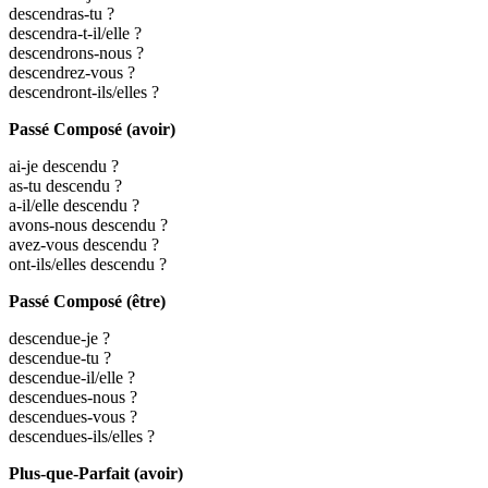
descendras-tu ?
descendra-t-il/elle ?
descendrons-nous ?
descendrez-vous ?
descendront-ils/elles ?
Passé Composé (avoir)
ai-je descendu ?
as-tu descendu ?
a-il/elle descendu ?
avons-nous descendu ?
avez-vous descendu ?
ont-ils/elles descendu ?
Passé Composé (être)
descendue-je ?
descendue-tu ?
descendue-il/elle ?
descendues-nous ?
descendues-vous ?
descendues-ils/elles ?
Plus-que-Parfait (avoir)