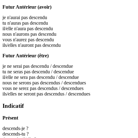
Futur Antérieur (avoir)
je n'aurai pas descendu
tu n'auras pas descendu
il/elle n'aura pas descendu
nous n'aurons pas descendu
vous n'aurez pas descendu
ils/elles n'auront pas descendu
Futur Antérieur (être)
je ne serai pas descendu / descendue
tu ne seras pas descendu / descendue
il/elle ne sera pas descendu / descendue
nous ne serons pas descendus / descendues
vous ne serez pas descendus / descendues
ils/elles ne seront pas descendus / descendues
Indicatif
Présent
descends-je ?
descends-tu ?