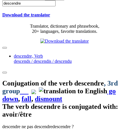
Download the translator
Translator, dictionary and phrasebook,
20+ languages, favorite translations.
descendre,
Verb
descends / descendis / descendu
Conjugation of the verb
descendre
, 3rd
group
go
down
,
fall
,
dismount
The verb
descendre
is conjugated with:
avoir/être
descendre
ne pas descendre
descendre ?