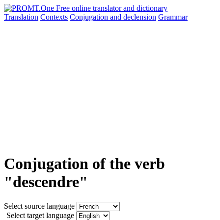
Translation
Contexts
Conjugation
and declension
Grammar
Conjugation of the verb
"descendre"
Select source language
Select target language