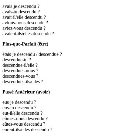
avais-je descendu ?
avais-tu descendu ?
avait-il/elle descendu ?
avions-nous descendu ?
aviez-vous descendu ?
avaient-ils/elles descendu ?
Plus-que-Parfait (être)
étais-je descendu / descendue ?
descendue-tu ?
descendue-il/elle ?
descendues-nous ?
descendues-vous ?
descendues-ils/elles ?
Passé Antérieur (avoir)
eus-je descendu ?
eus-tu descendu ?
eut-il/elle descendu ?
eûmes-nous descendu ?
eûtes-vous descendu ?
eurent-ils/elles descendu ?