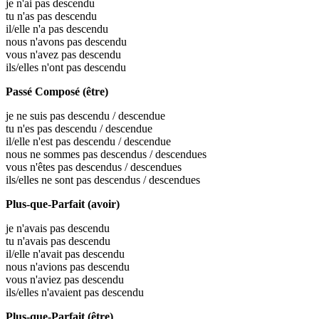
je n'ai pas descendu
tu n'as pas descendu
il/elle n'a pas descendu
nous n'avons pas descendu
vous n'avez pas descendu
ils/elles n'ont pas descendu
Passé Composé (être)
je ne suis pas descendu / descendue
tu n'es pas descendu / descendue
il/elle n'est pas descendu / descendue
nous ne sommes pas descendus / descendues
vous n'êtes pas descendus / descendues
ils/elles ne sont pas descendus / descendues
Plus-que-Parfait (avoir)
je n'avais pas descendu
tu n'avais pas descendu
il/elle n'avait pas descendu
nous n'avions pas descendu
vous n'aviez pas descendu
ils/elles n'avaient pas descendu
Plus-que-Parfait (être)