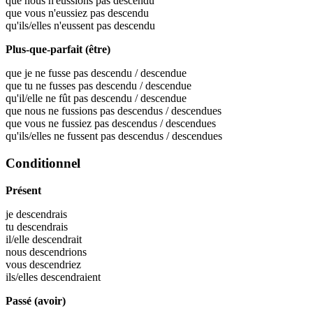
que nous n'eussions pas descendu
que vous n'eussiez pas descendu
qu'ils/elles n'eussent pas descendu
Plus-que-parfait (être)
que je ne fusse pas descendu / descendue
que tu ne fusses pas descendu / descendue
qu'il/elle ne fût pas descendu / descendue
que nous ne fussions pas descendus / descendues
que vous ne fussiez pas descendus / descendues
qu'ils/elles ne fussent pas descendus / descendues
Conditionnel
Présent
je
descendrais
tu
descendrais
il/elle
descendrait
nous
descendrions
vous
descendriez
ils/elles
descendraient
Passé (avoir)