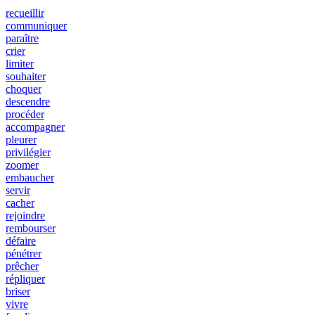
recueillir
communiquer
paraître
crier
limiter
souhaiter
choquer
descendre
procéder
accompagner
pleurer
privilégier
zoomer
embaucher
servir
cacher
rejoindre
rembourser
défaire
pénétrer
prêcher
répliquer
briser
vivre