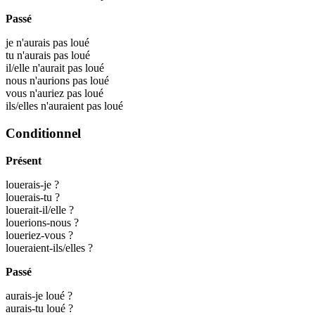
Passé
je n'aurais pas loué
tu n'aurais pas loué
il/elle n'aurait pas loué
nous n'aurions pas loué
vous n'auriez pas loué
ils/elles n'auraient pas loué
Conditionnel
Présent
louerais-je ?
louerais-tu ?
louerait-il/elle ?
louerions-nous ?
loueriez-vous ?
loueraient-ils/elles ?
Passé
aurais-je loué ?
aurais-tu loué ?