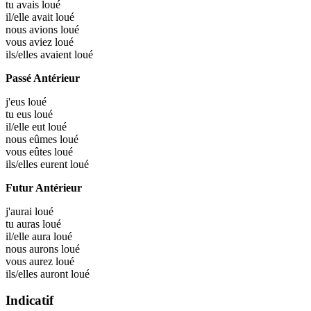
tu avais
loué
il/elle avait
loué
nous avions
loué
vous aviez
loué
ils/elles avaient
loué
Passé Antérieur
j'eus
loué
tu eus
loué
il/elle eut
loué
nous eûmes
loué
vous eûtes
loué
ils/elles eurent
loué
Futur Antérieur
j'aurai
loué
tu auras
loué
il/elle aura
loué
nous aurons
loué
vous aurez
loué
ils/elles auront
loué
Indicatif