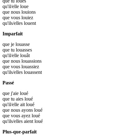
que tu
loues
qu'il/elle
loue
que nous
louions
que vous
louiez
qu'ils/elles
louent
Imparfait
que je
louasse
que tu
louasses
qu'il/elle
louât
que nous
louassions
que vous
louassiez
qu'ils/elles
louassent
Passé
que j'aie
loué
que tu aies
loué
qu'il/elle ait
loué
que nous ayons
loué
que vous ayez
loué
qu'ils/elles aient
loué
Plus-que-parfait