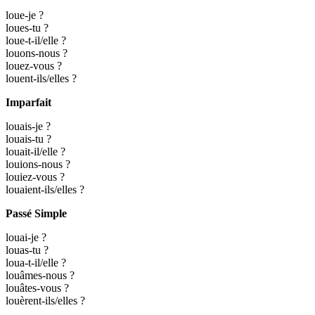
loue-je ?
loues-tu ?
loue-t-il/elle ?
louons-nous ?
louez-vous ?
louent-ils/elles ?
Imparfait
louais-je ?
louais-tu ?
louait-il/elle ?
louions-nous ?
louiez-vous ?
louaient-ils/elles ?
Passé Simple
louai-je ?
louas-tu ?
loua-t-il/elle ?
louâmes-nous ?
louâtes-vous ?
louèrent-ils/elles ?