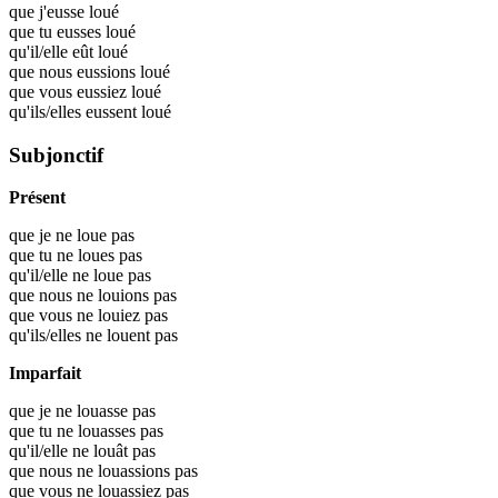
que j'eusse
loué
que tu eusses
loué
qu'il/elle eût
loué
que nous eussions
loué
que vous eussiez
loué
qu'ils/elles eussent
loué
Subjonctif
Présent
que je ne loue pas
que tu ne loues pas
qu'il/elle ne loue pas
que nous ne louions pas
que vous ne louiez pas
qu'ils/elles ne louent pas
Imparfait
que je ne louasse pas
que tu ne louasses pas
qu'il/elle ne louât pas
que nous ne louassions pas
que vous ne louassiez pas