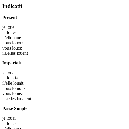
Indicatif
Présent
je
loue
tu
loues
il/elle
loue
nous
louons
vous
louez
ils/elles
louent
Imparfait
je
louais
tu
louais
il/elle
louait
nous
louions
vous
louiez
ils/elles
louaient
Passé Simple
je
louai
tu
louas
il/elle
loua