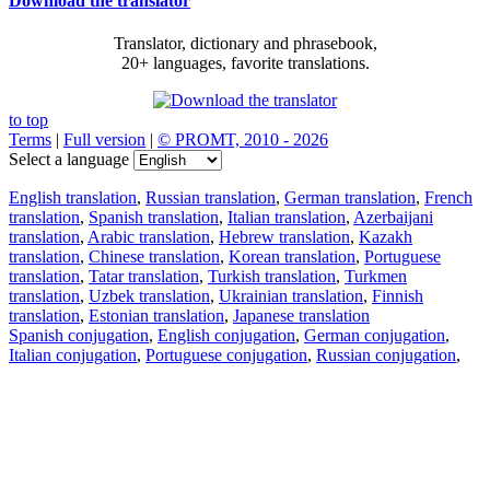
Download the translator
Translator, dictionary and phrasebook,
20+ languages, favorite translations.
to top
Terms
|
Full version
|
© PROMT, 2010 - 2026
Select a language
English translation
,
Russian translation
,
German translation
,
French
translation
,
Spanish translation
,
Italian translation
,
Azerbaijani
translation
,
Arabic translation
,
Hebrew translation
,
Kazakh
translation
,
Chinese translation
,
Korean translation
,
Portuguese
translation
,
Tatar translation
,
Turkish translation
,
Turkmen
translation
,
Uzbek translation
,
Ukrainian translation
,
Finnish
translation
,
Estonian translation
,
Japanese translation
Spanish conjugation
,
English conjugation
,
German conjugation
,
Italian conjugation
,
Portuguese conjugation
,
Russian conjugation
,
French conjugation
.
Features
Text Translation
Context Examples