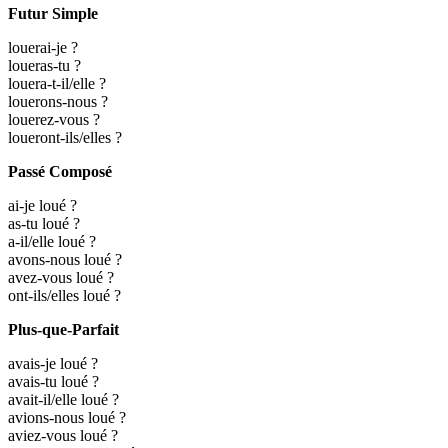
Futur Simple
louerai-je ?
loueras-tu ?
louera-t-il/elle ?
louerons-nous ?
louerez-vous ?
loueront-ils/elles ?
Passé Composé
ai-je loué ?
as-tu loué ?
a-il/elle loué ?
avons-nous loué ?
avez-vous loué ?
ont-ils/elles loué ?
Plus-que-Parfait
avais-je loué ?
avais-tu loué ?
avait-il/elle loué ?
avions-nous loué ?
aviez-vous loué ?