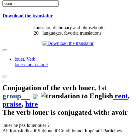
Download the translator
Translator, dictionary and phrasebook,
20+ languages, favorite translations.
louer,
Verb
loue / louai / loué
Conjugation of the verb
louer
, 1st
group
rent
,
praise
,
hire
The verb
louer
is conjugated with: avoir
louer
ne pas louer
louer ?
All forms
Indicatif
Subjonctif
Conditionnel
Impératif
Participes