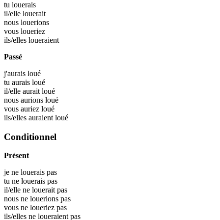
tu
louerais
il/elle
louerait
nous
louerions
vous
loueriez
ils/elles
loueraient
Passé
j'aurais
loué
tu aurais
loué
il/elle aurait
loué
nous aurions
loué
vous auriez
loué
ils/elles auraient
loué
Conditionnel
Présent
je ne louerais pas
tu ne louerais pas
il/elle ne louerait pas
nous ne louerions pas
vous ne loueriez pas
ils/elles ne loueraient pas