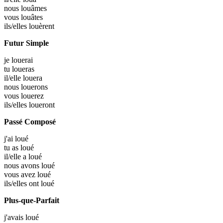
nous
louâmes
vous
louâtes
ils/elles
louèrent
Futur Simple
je
louerai
tu
loueras
il/elle
louera
nous
louerons
vous
louerez
ils/elles
loueront
Passé Composé
j'ai
loué
tu as
loué
il/elle a
loué
nous avons
loué
vous avez
loué
ils/elles ont
loué
Plus-que-Parfait
j'avais
loué