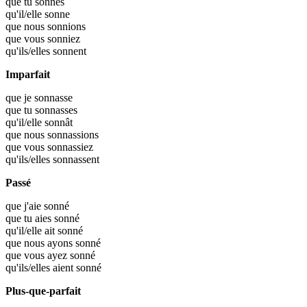
que tu
sonnes
qu'il/elle
sonne
que nous
sonnions
que vous
sonniez
qu'ils/elles
sonnent
Imparfait
que je
sonnasse
que tu
sonnasses
qu'il/elle
sonnât
que nous
sonnassions
que vous
sonnassiez
qu'ils/elles
sonnassent
Passé
que j'aie
sonné
que tu aies
sonné
qu'il/elle ait
sonné
que nous ayons
sonné
que vous ayez
sonné
qu'ils/elles aient
sonné
Plus-que-parfait