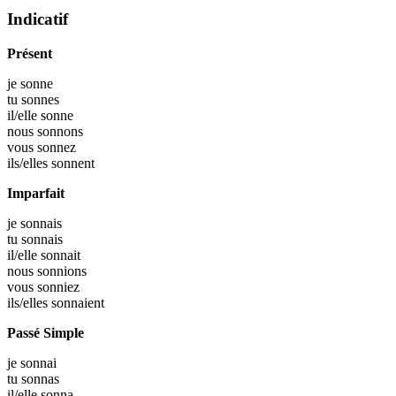
Indicatif
Présent
je
sonne
tu
sonnes
il/elle
sonne
nous
sonnons
vous
sonnez
ils/elles
sonnent
Imparfait
je
sonnais
tu
sonnais
il/elle
sonnait
nous
sonnions
vous
sonniez
ils/elles
sonnaient
Passé Simple
je
sonnai
tu
sonnas
il/elle
sonna