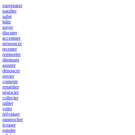
enregistrer
paraître
subir
bâtir
payer
discuter
accentuer
prononcer
recruter
remporter
diminuer
assurer
dénoncer
envier
contenir
remédier
négocier
collecter
rallier
voler
réévaluer
rapprocher
écraser
joindre