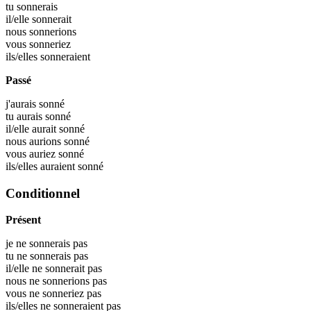
tu
sonnerais
il/elle
sonnerait
nous
sonnerions
vous
sonneriez
ils/elles
sonneraient
Passé
j'aurais
sonné
tu aurais
sonné
il/elle aurait
sonné
nous aurions
sonné
vous auriez
sonné
ils/elles auraient
sonné
Conditionnel
Présent
je ne sonnerais pas
tu ne sonnerais pas
il/elle ne sonnerait pas
nous ne sonnerions pas
vous ne sonneriez pas
ils/elles ne sonneraient pas