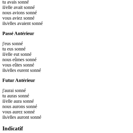
tu avais
sonné
il/elle avait
sonné
nous avions
sonné
vous aviez
sonné
ils/elles avaient
sonné
Passé Antérieur
j'eus
sonné
tu eus
sonné
il/elle eut
sonné
nous eûmes
sonné
vous eûtes
sonné
ils/elles eurent
sonné
Futur Antérieur
j'aurai
sonné
tu auras
sonné
il/elle aura
sonné
nous aurons
sonné
vous aurez
sonné
ils/elles auront
sonné
Indicatif