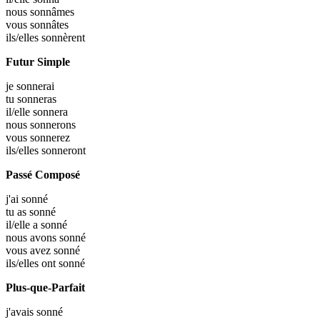
nous
sonnâmes
vous
sonnâtes
ils/elles
sonnèrent
Futur Simple
je
sonnerai
tu
sonneras
il/elle
sonnera
nous
sonnerons
vous
sonnerez
ils/elles
sonneront
Passé Composé
j'ai
sonné
tu as
sonné
il/elle a
sonné
nous avons
sonné
vous avez
sonné
ils/elles ont
sonné
Plus-que-Parfait
j'avais
sonné