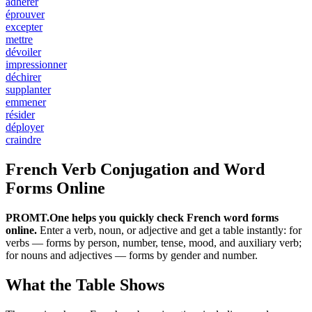
adhérer
éprouver
excepter
mettre
dévoiler
impressionner
déchirer
supplanter
emmener
résider
déployer
craindre
French Verb Conjugation and Word
Forms Online
PROMT.One helps you quickly check French word forms
online.
Enter a verb, noun, or adjective and get a table instantly: for
verbs — forms by person, number, tense, mood, and auxiliary verb;
for nouns and adjectives — forms by gender and number.
What the Table Shows