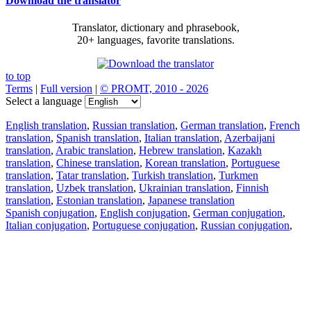
Download the translator
Translator, dictionary and phrasebook,
20+ languages, favorite translations.
to top
Terms
|
Full version
|
© PROMT, 2010 - 2026
Select a language
English translation
,
Russian translation
,
German translation
,
French
translation
,
Spanish translation
,
Italian translation
,
Azerbaijani
translation
,
Arabic translation
,
Hebrew translation
,
Kazakh
translation
,
Chinese translation
,
Korean translation
,
Portuguese
translation
,
Tatar translation
,
Turkish translation
,
Turkmen
translation
,
Uzbek translation
,
Ukrainian translation
,
Finnish
translation
,
Estonian translation
,
Japanese translation
Spanish conjugation
,
English conjugation
,
German conjugation
,
Italian conjugation
,
Portuguese conjugation
,
Russian conjugation
,
French conjugation
.
Features
Text Translation
Context Examples