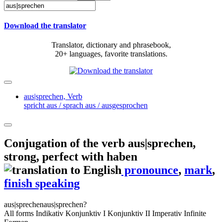
Download the translator
Translator, dictionary and phrasebook,
20+ languages, favorite translations.
aus|sprechen,
Verb
spricht aus / sprach aus / ausgesprochen
Conjugation of the verb
aus|sprechen
,
strong, perfect with haben
pronounce
,
mark
,
finish speaking
aus|sprechen
aus|sprechen?
All forms
Indikativ
Konjunktiv I
Konjunktiv II
Imperativ
Infinite