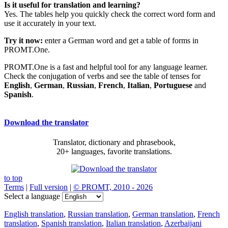
Is it useful for translation and learning?
Yes. The tables help you quickly check the correct word form and
use it accurately in your text.
Try it now:
enter a German word and get a table of forms in
PROMT.One.
PROMT.One is a fast and helpful tool for any language learner.
Check the conjugation of verbs and see the table of tenses for
English
,
German
,
Russian
,
French
,
Italian
,
Portuguese
and
Spanish
.
Download the translator
Translator, dictionary and phrasebook,
20+ languages, favorite translations.
to top
Terms
|
Full version
|
© PROMT, 2010 - 2026
Select a language
English translation
,
Russian translation
,
German translation
,
French
translation
,
Spanish translation
,
Italian translation
,
Azerbaijani