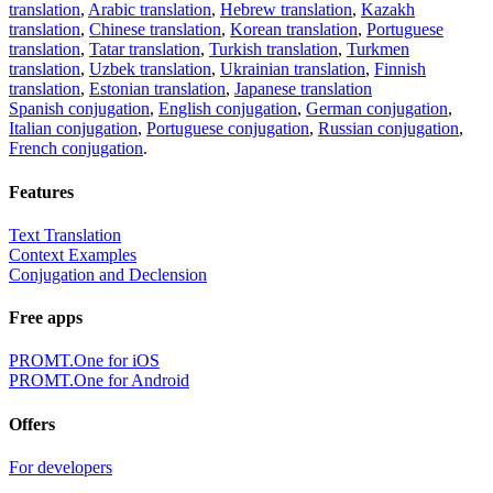
translation
,
Arabic translation
,
Hebrew translation
,
Kazakh
translation
,
Chinese translation
,
Korean translation
,
Portuguese
translation
,
Tatar translation
,
Turkish translation
,
Turkmen
translation
,
Uzbek translation
,
Ukrainian translation
,
Finnish
translation
,
Estonian translation
,
Japanese translation
Spanish conjugation
,
English conjugation
,
German conjugation
,
Italian conjugation
,
Portuguese conjugation
,
Russian conjugation
,
French conjugation
.
Features
Text Translation
Context Examples
Conjugation and Declension
Free apps
PROMT.One for iOS
PROMT.One for Android
Offers
For developers