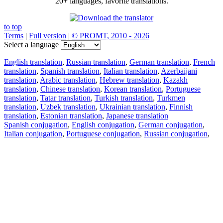
20+ languages, favorite translations.
to top
Terms
|
Full version
|
© PROMT, 2010 - 2026
Select a language
English translation
,
Russian translation
,
German translation
,
French
translation
,
Spanish translation
,
Italian translation
,
Azerbaijani
translation
,
Arabic translation
,
Hebrew translation
,
Kazakh
translation
,
Chinese translation
,
Korean translation
,
Portuguese
translation
,
Tatar translation
,
Turkish translation
,
Turkmen
translation
,
Uzbek translation
,
Ukrainian translation
,
Finnish
translation
,
Estonian translation
,
Japanese translation
Spanish conjugation
,
English conjugation
,
German conjugation
,
Italian conjugation
,
Portuguese conjugation
,
Russian conjugation
,
French conjugation
.
Features
Text Translation
Context Examples
Conjugation and Declension
Free apps