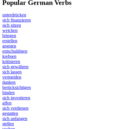
Popular German Verbs
unterdrücken
sich finanzieren
sich sitzen
weichen
bringen
erstellen
angsten
entschuldigen
krebsen
kritisieren
sich gewähren
sich lassen
vermeiden
danken
berücksichtigen
binden
sich investieren
affen
sich verdienen
gestatten
sich anfangen
stellen
suchen