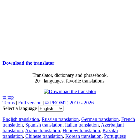
Download the translator
Translator, dictionary and phrasebook,
20+ languages, favorite translations.
to top
Terms
|
Full version
|
© PROMT, 2010 - 2026
Select a language
English translation
,
Russian translation
,
German translation
,
French
translation
,
Spanish translation
,
Italian translation
,
Azerbaijani
translation
,
Arabic translation
,
Hebrew translation
,
Kazakh
translation
,
Chinese translation
,
Korean translation
,
Portuguese