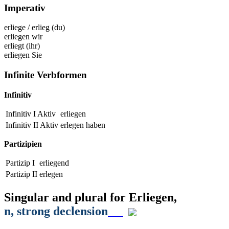
Imperativ
erliege
/
erlieg
(du)
erliegen
wir
erliegt
(ihr)
erliegen
Sie
Infinite Verbformen
Infinitiv
Infinitiv I Aktiv
erliegen
Infinitiv II Aktiv
erlegen
haben
Partizipien
Partizip I
erliegend
Partizip II
erlegen
Singular and plural for
Erliegen
,
n
, strong declension