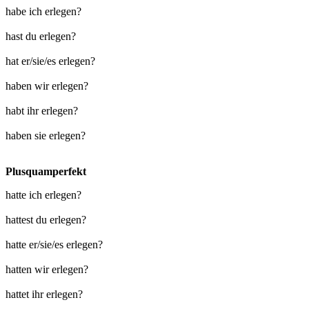
habe ich erlegen?
hast du erlegen?
hat er/sie/es erlegen?
haben wir erlegen?
habt ihr erlegen?
haben sie erlegen?
Plusquamperfekt
hatte ich erlegen?
hattest du erlegen?
hatte er/sie/es erlegen?
hatten wir erlegen?
hattet ihr erlegen?