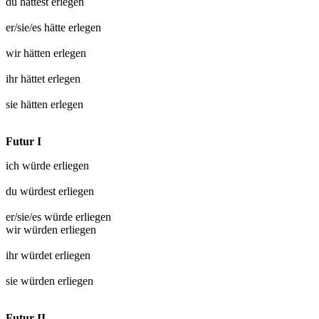
du hättest
erlegen
er/sie/es hätte
erlegen
wir hätten
erlegen
ihr hättet
erlegen
sie hätten
erlegen
Futur I
ich würde
erliegen
du würdest
erliegen
er/sie/es würde
erliegen
wir würden
erliegen
ihr würdet
erliegen
sie würden
erliegen
Futur II