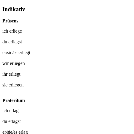
Indikativ
Präsens
ich
erliege
du
erliegst
er/sie/es
erliegt
wir
erliegen
ihr
erliegt
sie
erliegen
Präteritum
ich
erlag
du
erlagst
er/sie/es
erlag