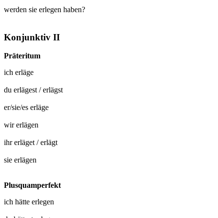
werden sie erlegen haben?
Konjunktiv II
Präteritum
ich
erläge
du
erlägest
/
erlägst
er/sie/es
erläge
wir
erlägen
ihr
erläget
/
erlägt
sie
erlägen
Plusquamperfekt
ich hätte
erlegen