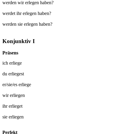
werden wir erlegen haben?
werdet ihr erlegen haben?
werden sie erlegen haben?
Konjunktiv I
Präsens
ich
erliege
du
erliegest
er/sie/es
erliege
wir
erliegen
ihr
erlieget
sie
erliegen
Perfekt