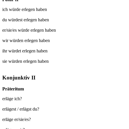
ich würde
erlegen
haben
du würdest
erlegen
haben
er/sie/es würde
erlegen
haben
wir würden
erlegen
haben
ihr würdet
erlegen
haben
sie würden
erlegen
haben
Konjunktiv II
Präteritum
erläge ich?
erlägest / erlägst du?
erläge er/sie/es?