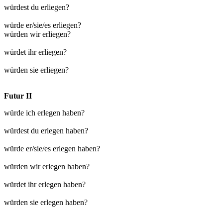
würdest du erliegen?
würde er/sie/es erliegen?
würden wir erliegen?
würdet ihr erliegen?
würden sie erliegen?
Futur II
würde ich erlegen haben?
würdest du erlegen haben?
würde er/sie/es erlegen haben?
würden wir erlegen haben?
würdet ihr erlegen haben?
würden sie erlegen haben?