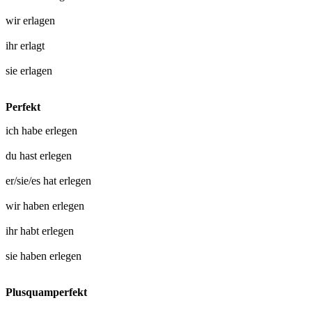
wir
erlagen
ihr
erlagt
sie
erlagen
Perfekt
ich habe
erlegen
du hast
erlegen
er/sie/es hat
erlegen
wir haben
erlegen
ihr habt
erlegen
sie haben
erlegen
Plusquamperfekt