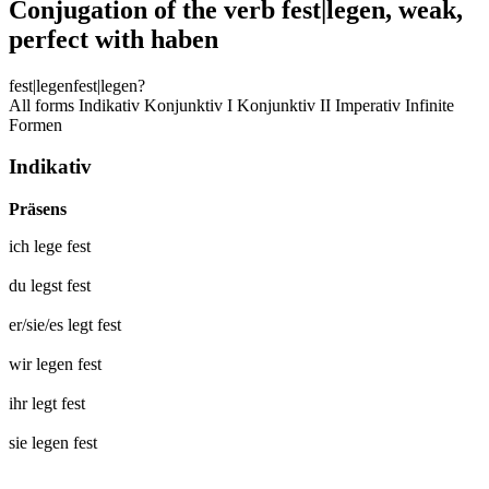
Conjugation of the verb
fest|legen
,
weak,
perfect with haben
fest|legen
fest|legen?
All forms
Indikativ
Konjunktiv I
Konjunktiv II
Imperativ
Infinite
Formen
Indikativ
Präsens
ich
lege fest
du
legst fest
er/sie/es
legt fest
wir
legen fest
ihr
legt fest
sie
legen fest