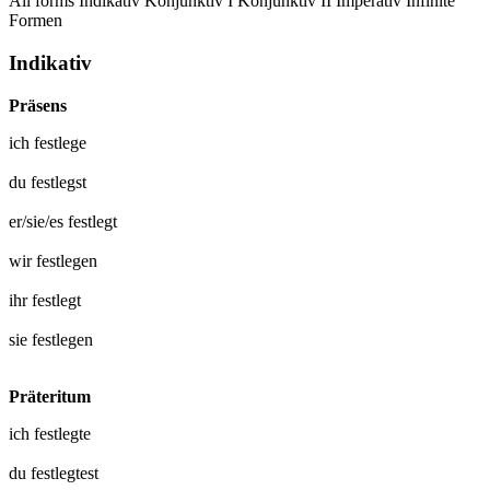
All forms
Indikativ
Konjunktiv I
Konjunktiv II
Imperativ
Infinite
Formen
Indikativ
Präsens
ich
festlege
du
festlegst
er/sie/es
festlegt
wir
festlegen
ihr
festlegt
sie
festlegen
Präteritum
ich
festlegte
du
festlegtest