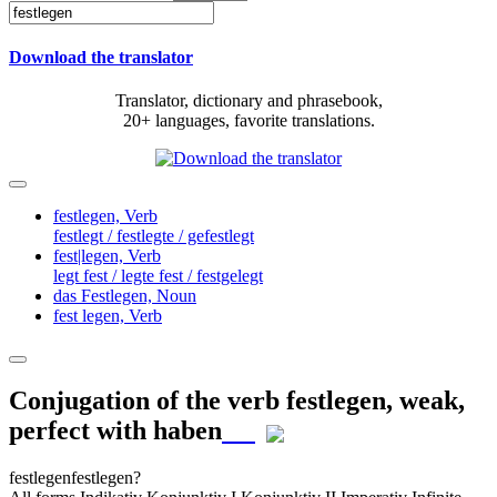
Download the translator
Translator, dictionary and phrasebook,
20+ languages, favorite translations.
festlegen,
Verb
festlegt / festlegte / gefestlegt
fest|legen,
Verb
legt fest / legte fest / festgelegt
das Festlegen,
Noun
fest legen,
Verb
Conjugation of the verb
festlegen
,
weak,
perfect with haben
festlegen
festlegen?