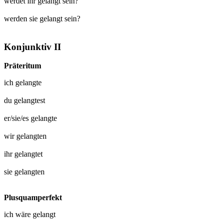
werdet ihr gelangt sein?
werden sie gelangt sein?
Konjunktiv II
Präteritum
ich
gelangte
du
gelangtest
er/sie/es
gelangte
wir
gelangten
ihr
gelangtet
sie
gelangten
Plusquamperfekt
ich wäre
gelangt