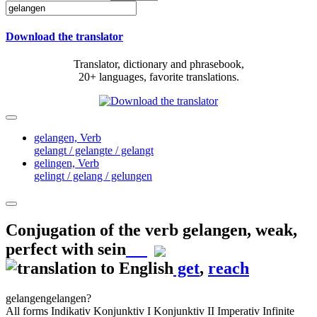
Download the translator
Translator, dictionary and phrasebook,
20+ languages, favorite translations.
gelangen,
Verb
gelangt / gelangte / gelangt
gelingen,
Verb
gelingt / gelang / gelungen
Conjugation of the verb
gelangen
,
weak,
perfect with sein
get
,
reach
gelangen
gelangen?
All forms
Indikativ
Konjunktiv I
Konjunktiv II
Imperativ
Infinite