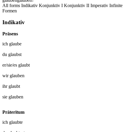
glauben
glauben?
All forms
Indikativ
Konjunktiv I
Konjunktiv II
Imperativ
Infinite
Formen
Indikativ
Präsens
ich
glaube
du
glaubst
er/sie/es
glaubt
wir
glauben
ihr
glaubt
sie
glauben
Präteritum
ich
glaubte