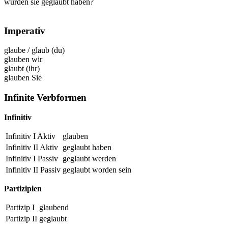
würden sie geglaubt haben?
Imperativ
glaube
/
glaub
(du)
glauben
wir
glaubt
(ihr)
glauben
Sie
Infinite Verbformen
Infinitiv
Infinitiv I Aktiv
glauben
Infinitiv II Aktiv
geglaubt
haben
Infinitiv I Passiv
geglaubt
werden
Infinitiv II Passiv
geglaubt
worden sein
Partizipien
Partizip I
glaubend
Partizip II
geglaubt