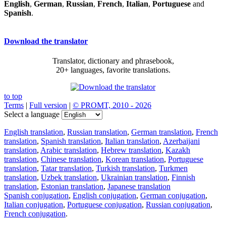
English
,
German
,
Russian
,
French
,
Italian
,
Portuguese
and
Spanish
.
Download the translator
Translator, dictionary and phrasebook,
20+ languages, favorite translations.
to top
Terms
|
Full version
|
© PROMT, 2010 - 2026
Select a language
English translation
,
Russian translation
,
German translation
,
French
translation
,
Spanish translation
,
Italian translation
,
Azerbaijani
translation
,
Arabic translation
,
Hebrew translation
,
Kazakh
translation
,
Chinese translation
,
Korean translation
,
Portuguese
translation
,
Tatar translation
,
Turkish translation
,
Turkmen
translation
,
Uzbek translation
,
Ukrainian translation
,
Finnish
translation
,
Estonian translation
,
Japanese translation
Spanish conjugation
,
English conjugation
,
German conjugation
,
Italian conjugation
,
Portuguese conjugation
,
Russian conjugation
,
French conjugation
.