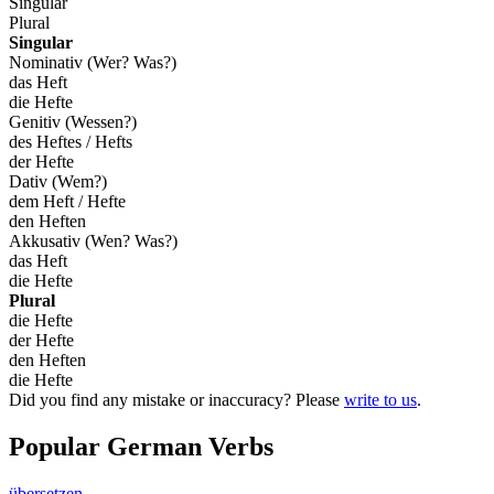
Singular
Plural
Singular
Nominativ (Wer? Was?)
das Heft
die Hefte
Genitiv (Wessen?)
des Heftes / Hefts
der Hefte
Dativ (Wem?)
dem Heft / Hefte
den Heften
Akkusativ (Wen? Was?)
das Heft
die Hefte
Plural
die Hefte
der Hefte
den Heften
die Hefte
Did you find any mistake or inaccuracy? Please
write to us
.
Popular German Verbs
übersetzen