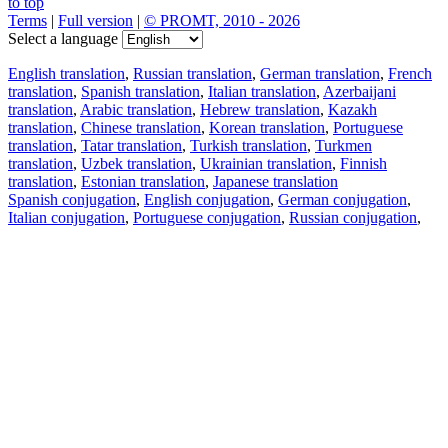
to top
Terms
|
Full version
|
© PROMT, 2010 - 2026
Select a language
English translation
,
Russian translation
,
German translation
,
French
translation
,
Spanish translation
,
Italian translation
,
Azerbaijani
translation
,
Arabic translation
,
Hebrew translation
,
Kazakh
translation
,
Chinese translation
,
Korean translation
,
Portuguese
translation
,
Tatar translation
,
Turkish translation
,
Turkmen
translation
,
Uzbek translation
,
Ukrainian translation
,
Finnish
translation
,
Estonian translation
,
Japanese translation
Spanish conjugation
,
English conjugation
,
German conjugation
,
Italian conjugation
,
Portuguese conjugation
,
Russian conjugation
,
French conjugation
.
Features
Text Translation
Context Examples
Conjugation and Declension
Free apps
PROMT.One for iOS
PROMT.One for Android