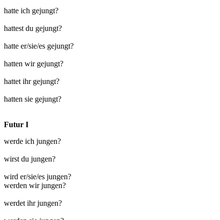
hatte ich gejungt?
hattest du gejungt?
hatte er/sie/es gejungt?
hatten wir gejungt?
hattet ihr gejungt?
hatten sie gejungt?
Futur I
werde ich jungen?
wirst du jungen?
wird er/sie/es jungen?
werden wir jungen?
werdet ihr jungen?