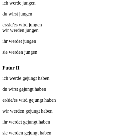
ich werde
jungen
du wirst
jungen
er/sie/es wird
jungen
wir werden
jungen
ihr werdet
jungen
sie werden
jungen
Futur II
ich werde
gejungt
haben
du wirst
gejungt
haben
er/sie/es wird
gejungt
haben
wir werden
gejungt
haben
ihr werdet
gejungt
haben
sie werden
gejungt
haben