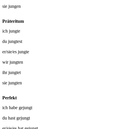
sie
jungen
Präteritum
ich
jungte
du
jungtest
er/sie/es
jungte
wir
jungten
ihr
jungtet
sie
jungten
Perfekt
ich habe
gejungt
du hast
gejungt
er/sie/es hat
gejungt