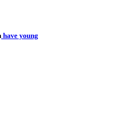
have young