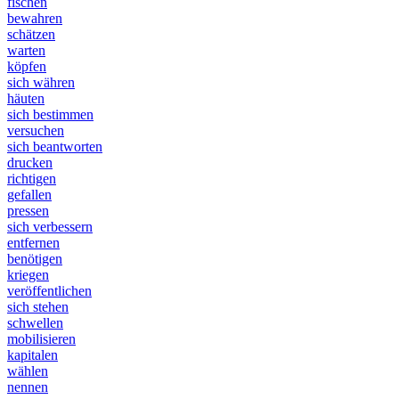
fischen
bewahren
schätzen
warten
köpfen
sich währen
häuten
sich bestimmen
versuchen
sich beantworten
drucken
richtigen
gefallen
pressen
sich verbessern
entfernen
benötigen
kriegen
veröffentlichen
sich stehen
schwellen
mobilisieren
kapitalen
wählen
nennen