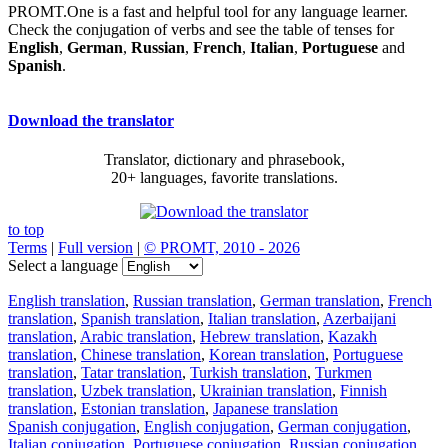
PROMT.One is a fast and helpful tool for any language learner.
Check the conjugation of verbs and see the table of tenses for
English
,
German
,
Russian
,
French
,
Italian
,
Portuguese
and
Spanish
.
Download the translator
Translator, dictionary and phrasebook,
20+ languages, favorite translations.
to top
Terms
|
Full version
|
© PROMT, 2010 - 2026
Select a language
English translation
,
Russian translation
,
German translation
,
French
translation
,
Spanish translation
,
Italian translation
,
Azerbaijani
translation
,
Arabic translation
,
Hebrew translation
,
Kazakh
translation
,
Chinese translation
,
Korean translation
,
Portuguese
translation
,
Tatar translation
,
Turkish translation
,
Turkmen
translation
,
Uzbek translation
,
Ukrainian translation
,
Finnish
translation
,
Estonian translation
,
Japanese translation
Spanish conjugation
,
English conjugation
,
German conjugation
,
Italian conjugation
,
Portuguese conjugation
,
Russian conjugation
,