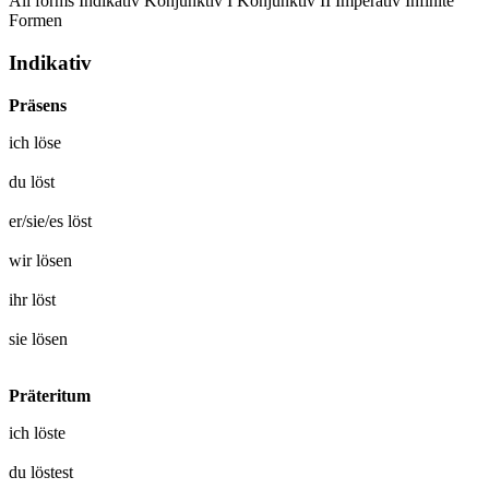
All forms
Indikativ
Konjunktiv I
Konjunktiv II
Imperativ
Infinite
Formen
Indikativ
Präsens
ich
löse
du
löst
er/sie/es
löst
wir
lösen
ihr
löst
sie
lösen
Präteritum
ich
löste
du
löstest