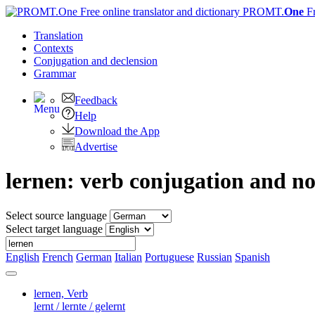
PROMT.
One
F
Translation
Contexts
Conjugation
and declension
Grammar
Feedback
Help
Download the App
Advertise
lernen: verb conjugation and n
Select source language
Select target language
English
French
German
Italian
Portuguese
Russian
Spanish
lernen,
Verb
lernt / lernte / gelernt