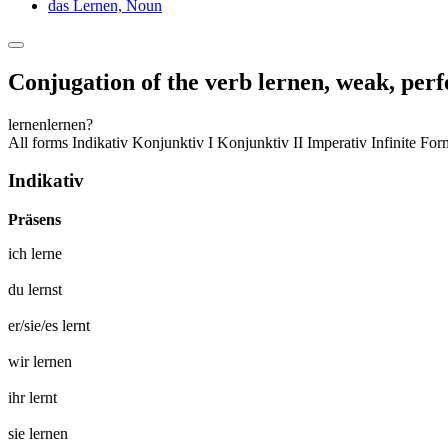
das Lernen,
Noun
Conjugation of the verb
lernen
,
weak, perf
lernen
lernen?
All forms
Indikativ
Konjunktiv I
Konjunktiv II
Imperativ
Infinite Fo
Indikativ
Präsens
ich
lerne
du
lernst
er/sie/es
lernt
wir
lernen
ihr
lernt
sie
lernen