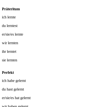
Präteritum
ich
lernte
du
lerntest
er/sie/es
lernte
wir
lernten
ihr
lerntet
sie
lernten
Perfekt
ich habe
gelernt
du hast
gelernt
er/sie/es hat
gelernt
wir haben
gelernt