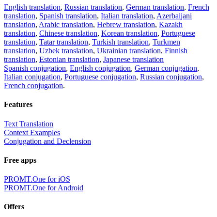
English translation
,
Russian translation
,
German translation
,
French
translation
,
Spanish translation
,
Italian translation
,
Azerbaijani
translation
,
Arabic translation
,
Hebrew translation
,
Kazakh
translation
,
Chinese translation
,
Korean translation
,
Portuguese
translation
,
Tatar translation
,
Turkish translation
,
Turkmen
translation
,
Uzbek translation
,
Ukrainian translation
,
Finnish
translation
,
Estonian translation
,
Japanese translation
Spanish conjugation
,
English conjugation
,
German conjugation
,
Italian conjugation
,
Portuguese conjugation
,
Russian conjugation
,
French conjugation
.
Features
Text Translation
Context Examples
Conjugation and Declension
Free apps
PROMT.One for iOS
PROMT.One for Android
Offers