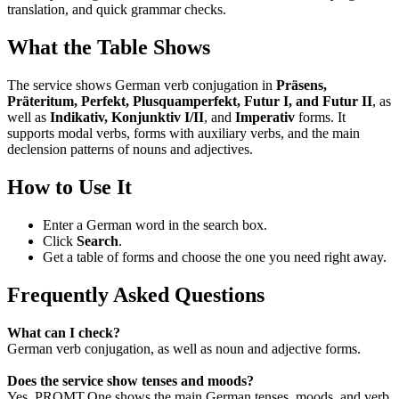
translation, and quick grammar checks.
What the Table Shows
The service shows German verb conjugation in
Präsens,
Präteritum, Perfekt, Plusquamperfekt, Futur I, and Futur II
, as
well as
Indikativ, Konjunktiv I/II
, and
Imperativ
forms. It
supports modal verbs, forms with auxiliary verbs, and the main
declension patterns of nouns and adjectives.
How to Use It
Enter a German word in the search box.
Click
Search
.
Get a table of forms and choose the one you need right away.
Frequently Asked Questions
What can I check?
German verb conjugation, as well as noun and adjective forms.
Does the service show tenses and moods?
Yes. PROMT.One shows the main German tenses, moods, and verb