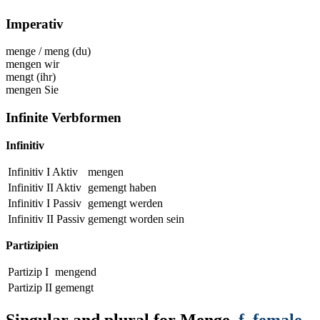
Imperativ
menge
/
meng
(du)
mengen
wir
mengt
(ihr)
mengen
Sie
Infinite Verbformen
Infinitiv
Infinitiv I Aktiv
mengen
Infinitiv II Aktiv
gemengt
haben
Infinitiv I Passiv
gemengt
werden
Infinitiv II Passiv
gemengt
worden sein
Partizipien
Partizip I
mengend
Partizip II
gemengt
Singular and plural for
Menge
,
f
, female