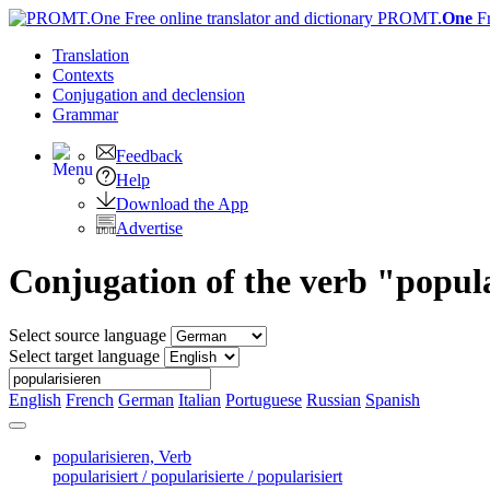
PROMT.
One
F
Translation
Contexts
Conjugation
and declension
Grammar
Feedback
Help
Download the App
Advertise
Conjugation of the verb "popul
Select source language
Select target language
English
French
German
Italian
Portuguese
Russian
Spanish
popularisieren,
Verb
popularisiert / popularisierte / popularisiert