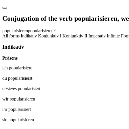
Conjugation of the verb
popularisieren
,
we
popularisieren
popularisieren?
All forms
Indikativ
Konjunktiv I
Konjunktiv II
Imperativ
Infinite Fo
Indikativ
Präsens
ich
popularisiere
du
popularisierst
er/sie/es
popularisiert
wir
popularisieren
ihr
popularisiert
sie
popularisieren