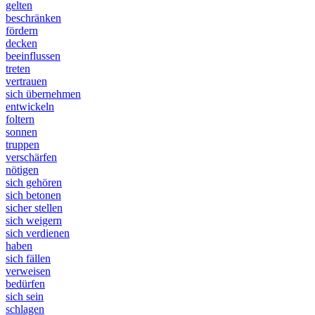
gelten
beschränken
fördern
decken
beeinflussen
treten
vertrauen
sich übernehmen
entwickeln
foltern
sonnen
truppen
verschärfen
nötigen
sich gehören
sich betonen
sicher stellen
sich weigern
sich verdienen
haben
sich fällen
verweisen
bedürfen
sich sein
schlagen