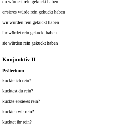
du würdest
rein gekuckt
haben
er/sie/es würde
rein gekuckt
haben
wir würden
rein gekuckt
haben
ihr würdet
rein gekuckt
haben
sie würden
rein gekuckt
haben
Konjunktiv II
Präteritum
kuckte ich rein?
kucktest du rein?
kuckte er/sie/es rein?
kuckten wir rein?
kucktet ihr rein?