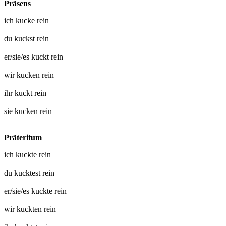
Präsens
ich
kucke rein
du
kuckst rein
er/sie/es
kuckt rein
wir
kucken rein
ihr
kuckt rein
sie
kucken rein
Präteritum
ich
kuckte rein
du
kucktest rein
er/sie/es
kuckte rein
wir
kuckten rein