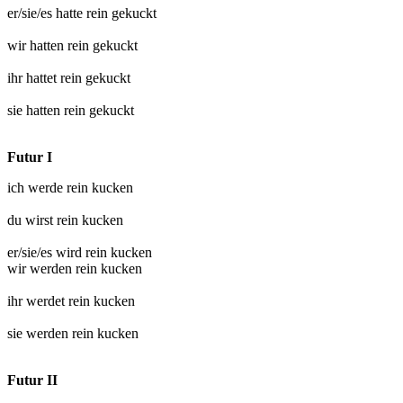
er/sie/es hatte
rein gekuckt
wir hatten
rein gekuckt
ihr hattet
rein gekuckt
sie hatten
rein gekuckt
Futur I
ich werde
rein kucken
du wirst
rein kucken
er/sie/es wird
rein kucken
wir werden
rein kucken
ihr werdet
rein kucken
sie werden
rein kucken
Futur II