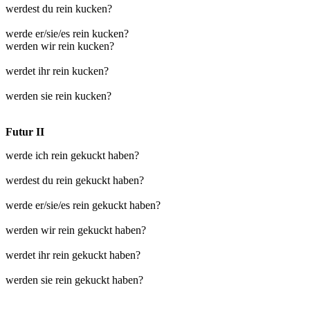
werdest du rein kucken?
werde er/sie/es rein kucken?
werden wir rein kucken?
werdet ihr rein kucken?
werden sie rein kucken?
Futur II
werde ich rein gekuckt haben?
werdest du rein gekuckt haben?
werde er/sie/es rein gekuckt haben?
werden wir rein gekuckt haben?
werdet ihr rein gekuckt haben?
werden sie rein gekuckt haben?