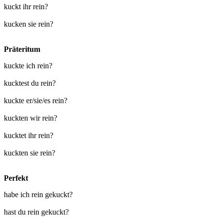
kuckt ihr rein?
kucken sie rein?
Präteritum
kuckte ich rein?
kucktest du rein?
kuckte er/sie/es rein?
kuckten wir rein?
kucktet ihr rein?
kuckten sie rein?
Perfekt
habe ich rein gekuckt?
hast du rein gekuckt?