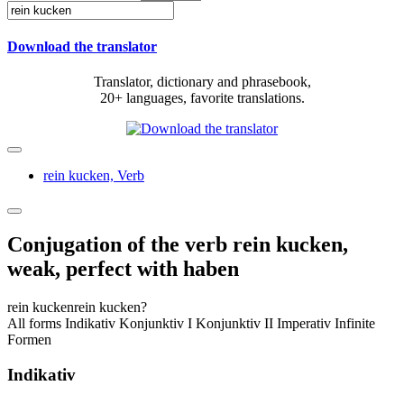
Download the translator
Translator, dictionary and phrasebook,
20+ languages, favorite translations.
rein kucken,
Verb
Conjugation of the verb
rein kucken
,
weak, perfect with haben
rein kucken
rein kucken?
All forms
Indikativ
Konjunktiv I
Konjunktiv II
Imperativ
Infinite
Formen
Indikativ