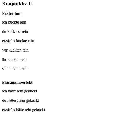
Konjunktiv II
Präteritum
ich
kuckte rein
du
kucktest rein
er/sie/es
kuckte rein
wir
kuckten rein
ihr
kucktet rein
sie
kuckten rein
Plusquamperfekt
ich hätte
rein gekuckt
du hättest
rein gekuckt
er/sie/es hätte
rein gekuckt