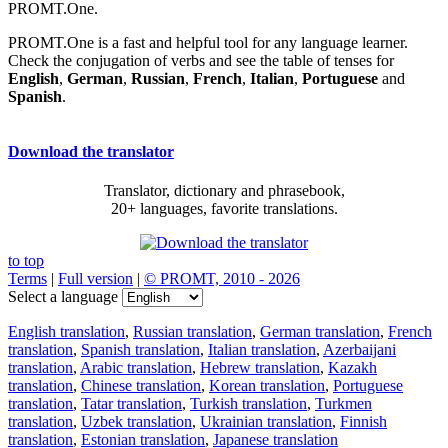
PROMT.One.
PROMT.One is a fast and helpful tool for any language learner.
Check the conjugation of verbs and see the table of tenses for
English
,
German
,
Russian
,
French
,
Italian
,
Portuguese
and
Spanish
.
Download the translator
Translator, dictionary and phrasebook,
20+ languages, favorite translations.
to top
Terms
|
Full version
|
© PROMT, 2010 - 2026
Select a language
English translation
,
Russian translation
,
German translation
,
French
translation
,
Spanish translation
,
Italian translation
,
Azerbaijani
translation
,
Arabic translation
,
Hebrew translation
,
Kazakh
translation
,
Chinese translation
,
Korean translation
,
Portuguese
translation
,
Tatar translation
,
Turkish translation
,
Turkmen
translation
,
Uzbek translation
,
Ukrainian translation
,
Finnish
translation
,
Estonian translation
,
Japanese translation