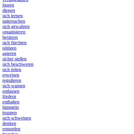
fassen
dienen
sich lernen
untersuchen
sich gewahren
organisieren
besitzen
sich fürchten
nötigen
agieren
sicher stellen
sich beschweren
sich leiten
erweisen
regulieren
sich warnen
entlassen
fördern
enthalten
himmeln
truppen
sich schweigen
denken
ermorden