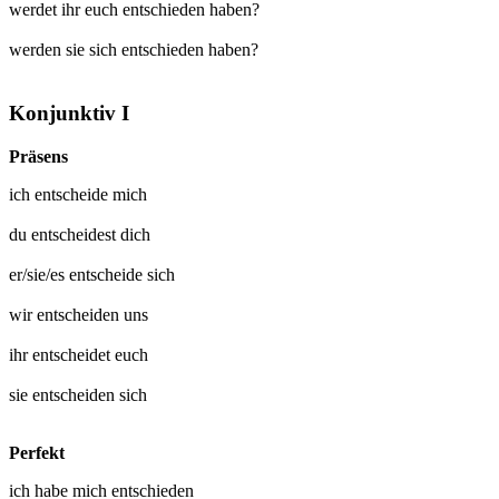
werdet ihr euch entschieden haben?
werden sie sich entschieden haben?
Konjunktiv I
Präsens
ich
entscheide mich
du
entscheidest dich
er/sie/es
entscheide sich
wir
entscheiden uns
ihr
entscheidet euch
sie
entscheiden sich
Perfekt
ich habe mich
entschieden