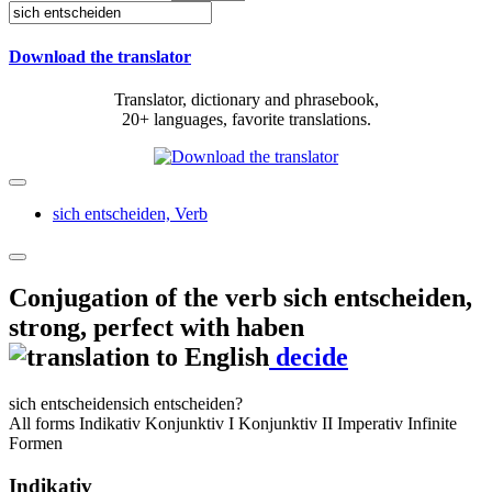
Download the translator
Translator, dictionary and phrasebook,
20+ languages, favorite translations.
sich entscheiden,
Verb
Conjugation of the verb
sich entscheiden
,
strong, perfect with haben
decide
sich entscheiden
sich entscheiden?
All forms
Indikativ
Konjunktiv I
Konjunktiv II
Imperativ
Infinite
Formen
Indikativ