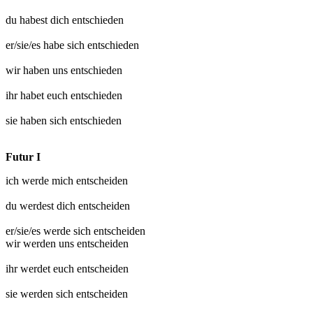
du habest dich
entschieden
er/sie/es habe sich
entschieden
wir haben uns
entschieden
ihr habet euch
entschieden
sie haben sich
entschieden
Futur I
ich werde mich
entscheiden
du werdest dich
entscheiden
er/sie/es werde sich
entscheiden
wir werden uns
entscheiden
ihr werdet euch
entscheiden
sie werden sich
entscheiden