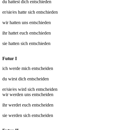
du hattest dich
entschieden
er/sie/es hatte sich
entschieden
wir hatten uns
entschieden
ihr hattet euch
entschieden
sie hatten sich
entschieden
Futur I
ich werde mich
entscheiden
du wirst dich
entscheiden
er/sie/es wird sich
entscheiden
wir werden uns
entscheiden
ihr werdet euch
entscheiden
sie werden sich
entscheiden