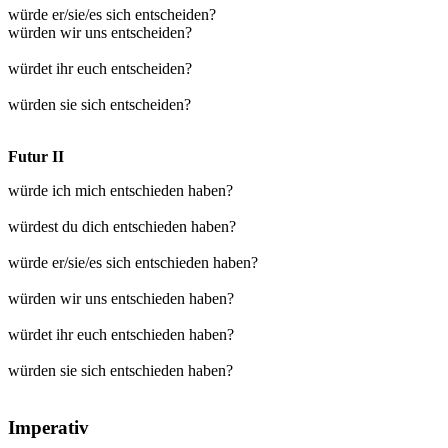
würde er/sie/es sich entscheiden?
würden wir uns entscheiden?
würdet ihr euch entscheiden?
würden sie sich entscheiden?
Futur II
würde ich mich entschieden haben?
würdest du dich entschieden haben?
würde er/sie/es sich entschieden haben?
würden wir uns entschieden haben?
würdet ihr euch entschieden haben?
würden sie sich entschieden haben?
Imperativ