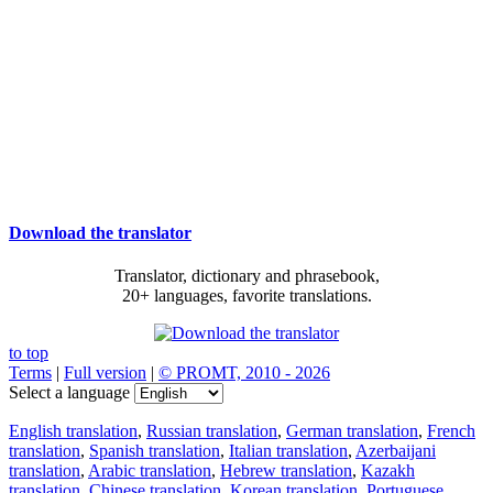
Download the translator
Translator, dictionary and phrasebook,
20+ languages, favorite translations.
to top
Terms
|
Full version
|
© PROMT, 2010 - 2026
Select a language
English translation
,
Russian translation
,
German translation
,
French
translation
,
Spanish translation
,
Italian translation
,
Azerbaijani
translation
,
Arabic translation
,
Hebrew translation
,
Kazakh
translation
,
Chinese translation
,
Korean translation
,
Portuguese