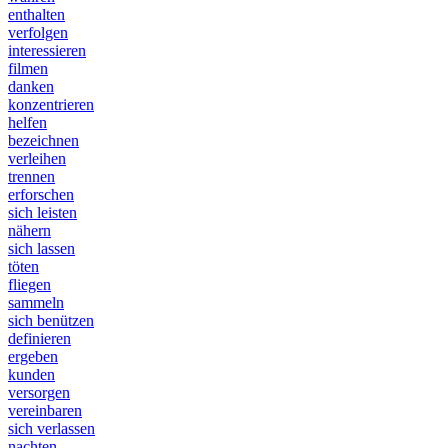
enthalten
verfolgen
interessieren
filmen
danken
konzentrieren
helfen
bezeichnen
verleihen
trennen
erforschen
sich leisten
nähern
sich lassen
töten
fliegen
sammeln
sich benützen
definieren
ergeben
kunden
versorgen
vereinbaren
sich verlassen
nachten