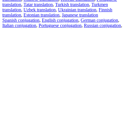
translation
,
Tatar translation
,
Turkish translation
,
Turkmen
translation
,
Uzbek translation
,
Ukrainian translation
,
Finnish
translation
,
Estonian translation
,
Japanese translation
Spanish conjugation
,
English conjugation
,
German conjugation
,
Italian conjugation
,
Portuguese conjugation
,
Russian conjugation
,
French conjugation
.
Features
Text Translation
Context Examples
Conjugation and Declension
Free apps
PROMT.One for iOS
PROMT.One for Android
Offers
For developers