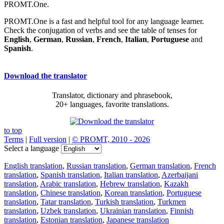
PROMT.One.
PROMT.One is a fast and helpful tool for any language learner.
Check the conjugation of verbs and see the table of tenses for
English
,
German
,
Russian
,
French
,
Italian
,
Portuguese
and
Spanish
.
Download the translator
Translator, dictionary and phrasebook,
20+ languages, favorite translations.
to top
Terms
|
Full version
|
© PROMT, 2010 - 2026
Select a language
English translation
,
Russian translation
,
German translation
,
French
translation
,
Spanish translation
,
Italian translation
,
Azerbaijani
translation
,
Arabic translation
,
Hebrew translation
,
Kazakh
translation
,
Chinese translation
,
Korean translation
,
Portuguese
translation
,
Tatar translation
,
Turkish translation
,
Turkmen
translation
,
Uzbek translation
,
Ukrainian translation
,
Finnish
translation
,
Estonian translation
,
Japanese translation