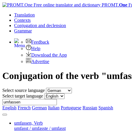
PROMT.
One
F
Translation
Contexts
Conjugation
and declension
Grammar
Feedback
Help
Download the App
Advertise
Conjugation of the verb "umfa
Select source language
Select target language
English
French
German
Italian
Portuguese
Russian
Spanish
umfassen,
Verb
umfasst / umfasste / umfasst