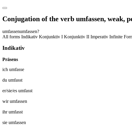
Conjugation of the verb
umfassen
,
weak, p
umfassen
umfassen?
All forms
Indikativ
Konjunktiv I
Konjunktiv II
Imperativ
Infinite Fo
Indikativ
Präsens
ich
umfasse
du
umfasst
er/sie/es
umfasst
wir
umfassen
ihr
umfasst
sie
umfassen