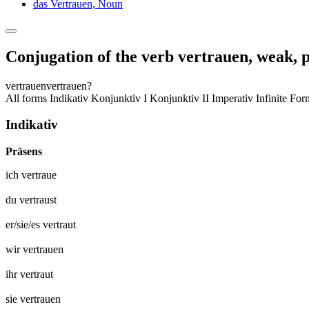
das Vertrauen,
Noun
Conjugation of the verb
vertrauen
,
weak, p
vertrauen
vertrauen?
All forms
Indikativ
Konjunktiv I
Konjunktiv II
Imperativ
Infinite Fo
Indikativ
Präsens
ich
vertraue
du
vertraust
er/sie/es
vertraut
wir
vertrauen
ihr
vertraut
sie
vertrauen