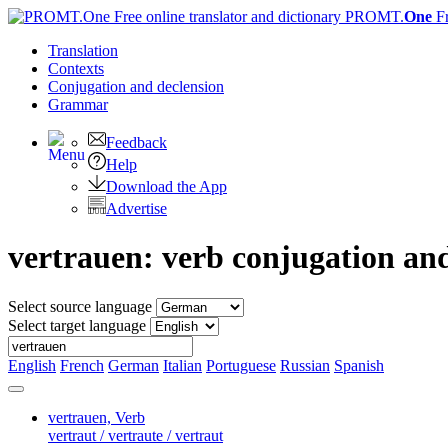
PROMT.
One
F
Translation
Contexts
Conjugation
and declension
Grammar
Feedback
Help
Download the App
Advertise
vertrauen: verb conjugation an
Select source language
Select target language
English
French
German
Italian
Portuguese
Russian
Spanish
vertrauen,
Verb
vertraut / vertraute / vertraut