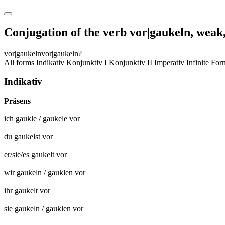
Conjugation of the verb
vor|gaukeln
,
weak,
vor|gaukeln
vor|gaukeln?
All forms
Indikativ
Konjunktiv I
Konjunktiv II
Imperativ
Infinite Fo
Indikativ
Präsens
ich
gaukle
/
gaukele vor
du
gaukelst vor
er/sie/es
gaukelt vor
wir
gaukeln
/
gauklen vor
ihr
gaukelt vor
sie
gaukeln
/
gauklen vor