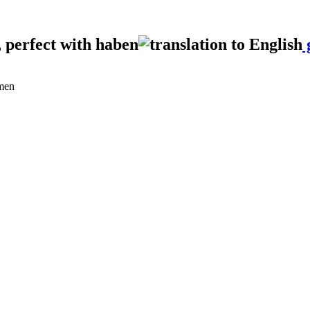
 perfect with haben
g
rmen