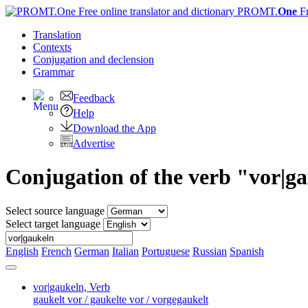
PROMT.
One
F
Translation
Contexts
Conjugation
and declension
Grammar
Feedback
Help
Download the App
Advertise
Conjugation of the verb "vor|g
Select source language
Select target language
English
French
German
Italian
Portuguese
Russian
Spanish
vor|gaukeln,
Verb
gaukelt vor / gaukelte vor / vorgegaukelt