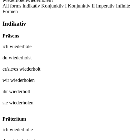
wiederholen
wiederholen?
All forms
Indikativ
Konjunktiv I
Konjunktiv II
Imperativ
Infinite
Formen
Indikativ
Präsens
ich
wiederhole
du
wiederholst
er/sie/es
wiederholt
wir
wiederholen
ihr
wiederholt
sie
wiederholen
Präteritum
ich
wiederholte