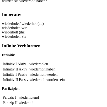
würden sie wiederholt haben?
Imperativ
wiederhole
/
wiederhol
(du)
wiederholen
wir
wiederholt
(ihr)
wiederholen
Sie
Infinite Verbformen
Infinitiv
Infinitiv I Aktiv
wiederholen
Infinitiv II Aktiv
wiederholt
haben
Infinitiv I Passiv
wiederholt
werden
Infinitiv II Passiv
wiederholt
worden sein
Partizipien
Partizip I
wiederholend
Partizip II
wiederholt